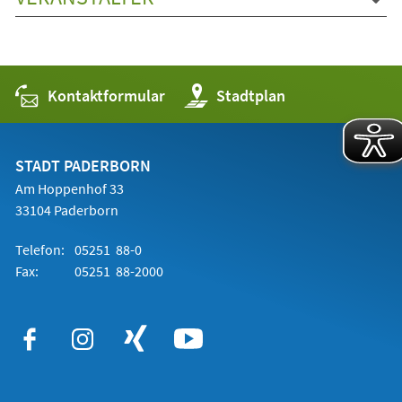
Kontaktformular
(Öffnet
Stadtplan
in
einem
neuen
Tab)
STADT PADERBORN
Am Hoppenhof 33
33104 Paderborn
Telefon:
05251 88-0
Fax:
05251 88-2000