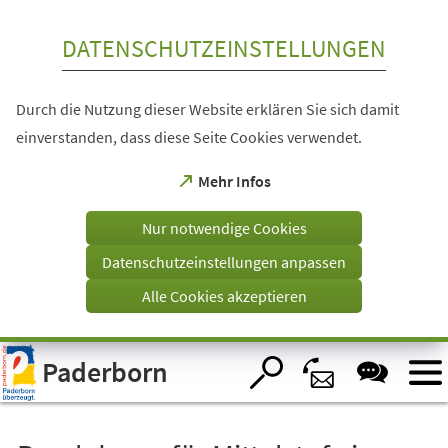
Inhalt anspringen
DATENSCHUTZEINSTELLUNGEN
Durch die Nutzung dieser Website erklären Sie sich damit
einverstanden, dass diese Seite Cookies verwendet.
(Öffnet
Mehr Infos
in
einem
Nur notwendige Cookies
neuen
Tab)
Datenschutzeinstellungen anpassen
Alle Cookies akzeptieren
Visuelle
Paderborn
Assistenzsoftware
öffnen.