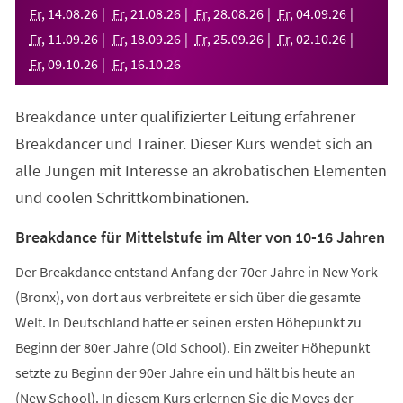
neuen
Fr
,
14
.
08
.
26
Fr
,
21
.
08
.
26
Fr
,
28
.
08
.
26
Fr
,
04
.
09
.
26
Tab)
Fr
,
11
.
09
.
26
Fr
,
18
.
09
.
26
Fr
,
25
.
09
.
26
Fr
,
02
.
10
.
26
Fr
,
09
.
10
.
26
Fr
,
16
.
10
.
26
Breakdance unter qualifizierter Leitung erfahrener
Breakdancer und Trainer. Dieser Kurs wendet sich an
alle Jungen mit Interesse an akrobatischen Elementen
und coolen Schrittkombinationen.
Breakdance für Mittelstufe im Alter von 10-16 Jahren
Der Breakdance entstand Anfang der 70er Jahre in New York
(Bronx), von dort aus verbreitete er sich über die gesamte
Welt. In Deutschland hatte er seinen ersten Höhepunkt zu
Beginn der 80er Jahre (Old School). Ein zweiter Höhepunkt
setzte zu Beginn der 90er Jahre ein und hält bis heute an
(New School). In diesem Kurs erlernen Sie die Moves der