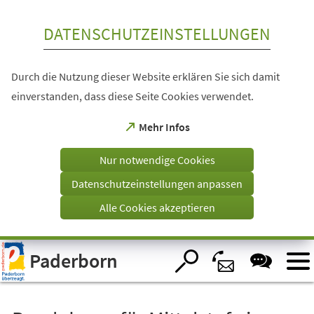
Inhalt anspringen
DATENSCHUTZEINSTELLUNGEN
Durch die Nutzung dieser Website erklären Sie sich damit
einverstanden, dass diese Seite Cookies verwendet.
(Öffnet
Mehr Infos
in
einem
Nur notwendige Cookies
neuen
Tab)
Datenschutzeinstellungen anpassen
Alle Cookies akzeptieren
Visuelle
Paderborn
Assistenzsoftware
öffnen.