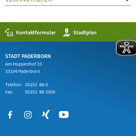
Kontaktformular
(Öffnet
Stadtplan
in
einem
neuen
Tab)
STADT PADERBORN
Am Hoppenhof 33
33104 Paderborn
Telefon:
05251 88-0
Fax:
05251 88-2000