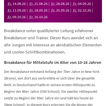
neuen
Fr
,
14
.
08
.
26
Fr
,
21
.
08
.
26
Fr
,
28
.
08
.
26
Fr
,
04
.
09
.
26
Tab)
Fr
,
11
.
09
.
26
Fr
,
18
.
09
.
26
Fr
,
25
.
09
.
26
Fr
,
02
.
10
.
26
Fr
,
09
.
10
.
26
Fr
,
16
.
10
.
26
Breakdance unter qualifizierter Leitung erfahrener
Breakdancer und Trainer. Dieser Kurs wendet sich an
alle Jungen mit Interesse an akrobatischen Elementen
und coolen Schrittkombinationen.
Breakdance für Mittelstufe im Alter von 10-16 Jahren
Der Breakdance entstand Anfang der 70er Jahre in New York
(Bronx), von dort aus verbreitete er sich über die gesamte
Welt. In Deutschland hatte er seinen ersten Höhepunkt zu
Beginn der 80er Jahre (Old School). Ein zweiter Höhepunkt
setzte zu Beginn der 90er Jahre ein und hält bis heute an
(New School). In diesem Kurs erlernen Sie die Moves der