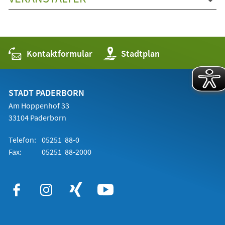
Kontaktformular
(Öffnet
Stadtplan
in
einem
neuen
Tab)
STADT PADERBORN
Am Hoppenhof 33
33104 Paderborn
Telefon:
05251 88-0
Fax:
05251 88-2000