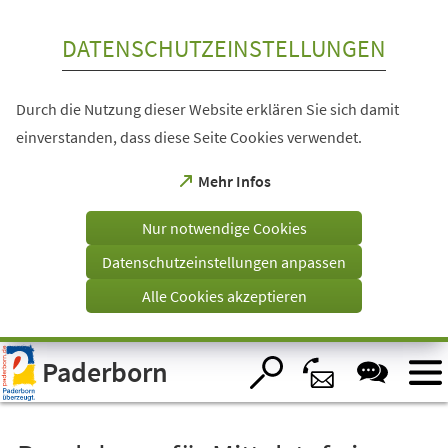
Inhalt anspringen
DATENSCHUTZEINSTELLUNGEN
Durch die Nutzung dieser Website erklären Sie sich damit
einverstanden, dass diese Seite Cookies verwendet.
(Öffnet
Mehr Infos
in
einem
Nur notwendige Cookies
neuen
Tab)
Datenschutzeinstellungen anpassen
Alle Cookies akzeptieren
Visuelle
Paderborn
Assistenzsoftware
öffnen.