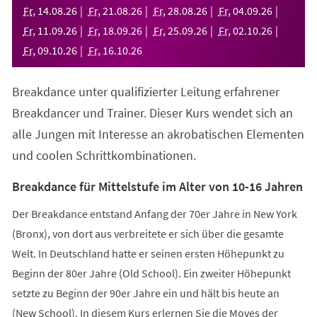
neuen
Fr
,
14
.
08
.
26
Fr
,
21
.
08
.
26
Fr
,
28
.
08
.
26
Fr
,
04
.
09
.
26
Tab)
Fr
,
11
.
09
.
26
Fr
,
18
.
09
.
26
Fr
,
25
.
09
.
26
Fr
,
02
.
10
.
26
Fr
,
09
.
10
.
26
Fr
,
16
.
10
.
26
Breakdance unter qualifizierter Leitung erfahrener
Breakdancer und Trainer. Dieser Kurs wendet sich an
alle Jungen mit Interesse an akrobatischen Elementen
und coolen Schrittkombinationen.
Breakdance für Mittelstufe im Alter von 10-16 Jahren
Der Breakdance entstand Anfang der 70er Jahre in New York
(Bronx), von dort aus verbreitete er sich über die gesamte
Welt. In Deutschland hatte er seinen ersten Höhepunkt zu
Beginn der 80er Jahre (Old School). Ein zweiter Höhepunkt
setzte zu Beginn der 90er Jahre ein und hält bis heute an
(New School). In diesem Kurs erlernen Sie die Moves der