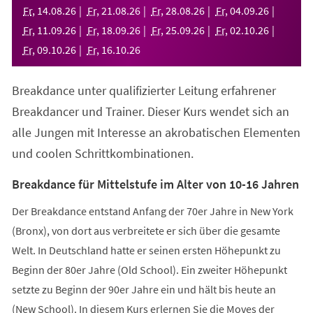
neuen
Fr
,
14
.
08
.
26
Fr
,
21
.
08
.
26
Fr
,
28
.
08
.
26
Fr
,
04
.
09
.
26
Tab)
Fr
,
11
.
09
.
26
Fr
,
18
.
09
.
26
Fr
,
25
.
09
.
26
Fr
,
02
.
10
.
26
Fr
,
09
.
10
.
26
Fr
,
16
.
10
.
26
Breakdance unter qualifizierter Leitung erfahrener
Breakdancer und Trainer. Dieser Kurs wendet sich an
alle Jungen mit Interesse an akrobatischen Elementen
und coolen Schrittkombinationen.
Breakdance für Mittelstufe im Alter von 10-16 Jahren
Der Breakdance entstand Anfang der 70er Jahre in New York
(Bronx), von dort aus verbreitete er sich über die gesamte
Welt. In Deutschland hatte er seinen ersten Höhepunkt zu
Beginn der 80er Jahre (Old School). Ein zweiter Höhepunkt
setzte zu Beginn der 90er Jahre ein und hält bis heute an
(New School). In diesem Kurs erlernen Sie die Moves der