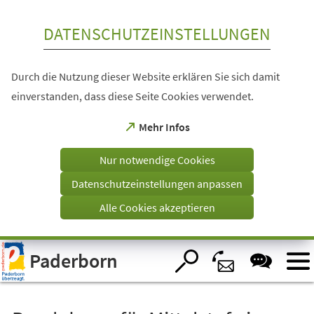
Inhalt anspringen
DATENSCHUTZEINSTELLUNGEN
Durch die Nutzung dieser Website erklären Sie sich damit
einverstanden, dass diese Seite Cookies verwendet.
(Öffnet
Mehr Infos
in
einem
Nur notwendige Cookies
neuen
Tab)
Datenschutzeinstellungen anpassen
Alle Cookies akzeptieren
Visuelle
Paderborn
Assistenzsoftware
öffnen.