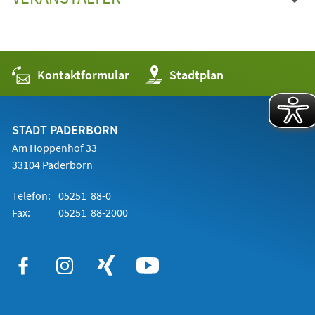
Kontaktformular
(Öffnet
Stadtplan
in
einem
neuen
Tab)
STADT PADERBORN
Am Hoppenhof 33
33104 Paderborn
Telefon:
05251 88-0
Fax:
05251 88-2000