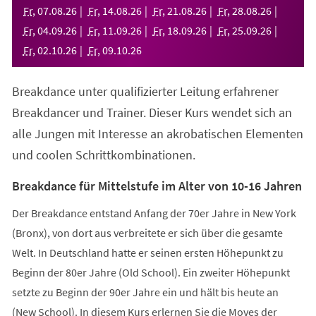
neuen
Fr
,
07
.
08
.
26
Fr
,
14
.
08
.
26
Fr
,
21
.
08
.
26
Fr
,
28
.
08
.
26
Tab)
Fr
,
04
.
09
.
26
Fr
,
11
.
09
.
26
Fr
,
18
.
09
.
26
Fr
,
25
.
09
.
26
Fr
,
02
.
10
.
26
Fr
,
09
.
10
.
26
Breakdance unter qualifizierter Leitung erfahrener
Breakdancer und Trainer. Dieser Kurs wendet sich an
alle Jungen mit Interesse an akrobatischen Elementen
und coolen Schrittkombinationen.
Breakdance für Mittelstufe im Alter von 10-16 Jahren
Der Breakdance entstand Anfang der 70er Jahre in New York
(Bronx), von dort aus verbreitete er sich über die gesamte
Welt. In Deutschland hatte er seinen ersten Höhepunkt zu
Beginn der 80er Jahre (Old School). Ein zweiter Höhepunkt
setzte zu Beginn der 90er Jahre ein und hält bis heute an
(New School). In diesem Kurs erlernen Sie die Moves der