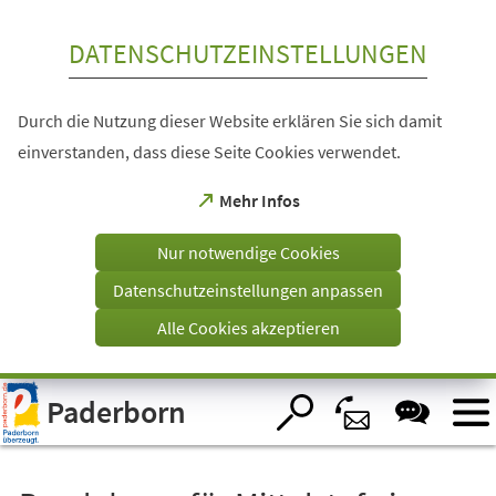
Inhalt anspringen
DATENSCHUTZEINSTELLUNGEN
Durch die Nutzung dieser Website erklären Sie sich damit
einverstanden, dass diese Seite Cookies verwendet.
(Öffnet
Mehr Infos
in
einem
Nur notwendige Cookies
neuen
Tab)
Datenschutzeinstellungen anpassen
Alle Cookies akzeptieren
Visuelle
Paderborn
Assistenzsoftware
öffnen.