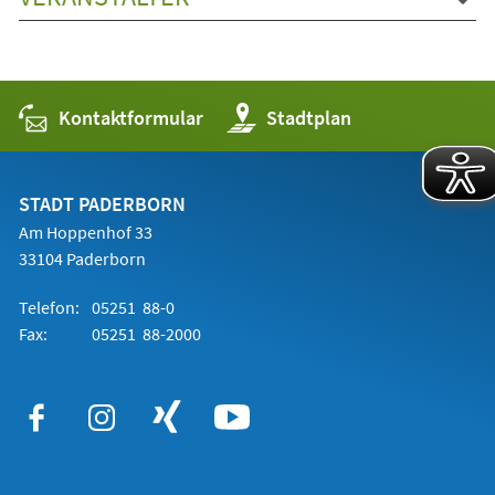
Kontaktformular
(Öffnet
Stadtplan
in
einem
neuen
Tab)
STADT PADERBORN
Am Hoppenhof 33
33104 Paderborn
Telefon:
05251 88-0
Fax:
05251 88-2000