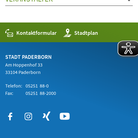
Kontaktformular
(Öffnet
Stadtplan
in
einem
neuen
Tab)
STADT PADERBORN
Am Hoppenhof 33
33104 Paderborn
Telefon:
05251 88-0
Fax:
05251 88-2000