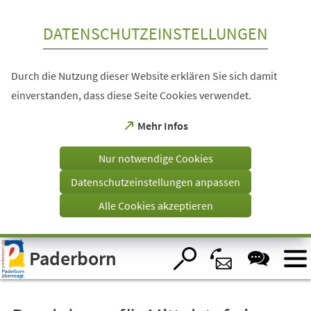
Inhalt anspringen
DATENSCHUTZEINSTELLUNGEN
Durch die Nutzung dieser Website erklären Sie sich damit
einverstanden, dass diese Seite Cookies verwendet.
(Öffnet
Mehr Infos
in
einem
Nur notwendige Cookies
neuen
Tab)
Datenschutzeinstellungen anpassen
Alle Cookies akzeptieren
Visuelle
Paderborn
Assistenzsoftware
öffnen.