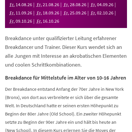
neuen
Fr
,
14
.
08
.
26
Fr
,
21
.
08
.
26
Fr
,
28
.
08
.
26
Fr
,
04
.
09
.
26
Tab)
Fr
,
11
.
09
.
26
Fr
,
18
.
09
.
26
Fr
,
25
.
09
.
26
Fr
,
02
.
10
.
26
Fr
,
09
.
10
.
26
Fr
,
16
.
10
.
26
Breakdance unter qualifizierter Leitung erfahrener
Breakdancer und Trainer. Dieser Kurs wendet sich an
alle Jungen mit Interesse an akrobatischen Elementen
und coolen Schrittkombinationen.
Breakdance für Mittelstufe im Alter von 10-16 Jahren
Der Breakdance entstand Anfang der 70er Jahre in New York
(Bronx), von dort aus verbreitete er sich über die gesamte
Welt. In Deutschland hatte er seinen ersten Höhepunkt zu
Beginn der 80er Jahre (Old School). Ein zweiter Höhepunkt
setzte zu Beginn der 90er Jahre ein und hält bis heute an
(New School). In diesem Kurs erlernen Sie die Moves der