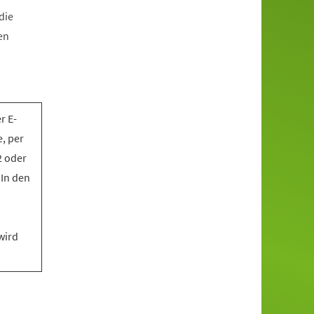
die
en
r E-
, per
2 oder
 In den
wird