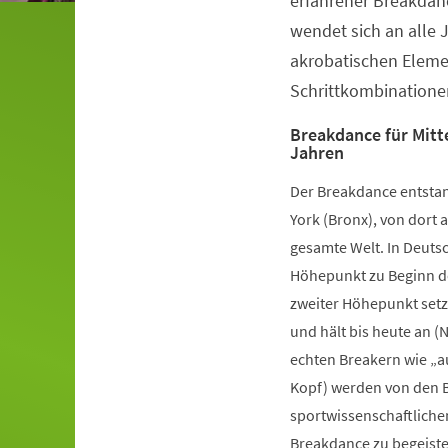
erfahrener Breakdanc
wendet sich an alle 
akrobatischen Elem
Schrittkombinatione
Breakdance für Mitte
Jahren
Der Breakdance entstan
York (Bronx), von dort a
gesamte Welt. In Deutsc
Höhepunkt zu Beginn de
zweiter Höhepunkt setz
und hält bis heute an (
echten Breakern wie „a
Kopf) werden von den B
sportwissenschaftliche
Breakdance zu begeister