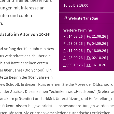
er und Trainer. Dieser Kurs
16:30
bis
18:00
Jungen mit Interesse an
enten und coolen
(Öffnet
Website TanzBau
n.
in
einem
Weitere Termine
neuen
lstufe im Alter von 10-16
Fr
,
14
.
08
.
26
Fr
,
21
.
08
.
26
Tab)
Fr
,
28
.
08
.
26
Fr
,
04
.
09
.
26
d Anfang der 70er Jahre in New
Fr
,
11
.
09
.
26
Fr
,
18
.
09
.
26
us verbreitete er sich über die
Fr
,
25
.
09
.
26
Fr
,
02
.
10
.
26
hland hatte er seinen ersten
Fr
,
09
.
10
.
26
Fr
,
16
.
10
.
26
r 80er Jahre (Old School). Ein
te zu Beginn der 90er Jahre ein
New School). In diesem Kurs erlernen Sie die Moves der Oldschool d
uf der Straße“. Die einzelnen Techniken wie „Headspins“ (Drehen 
reakern präsentiert und erklärt. Unterstützung und Hilfestellung 
n Erkenntnissen ist gewährleistet. Insbesondere Jungen werden b
ten Tänzern. Sie erlernen verschiedene turnerische Fertigkeiten