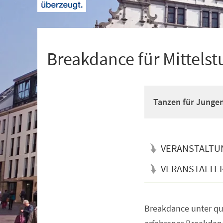
+
1
Breakdance für Mittelst
Tanzen für Junge
VERANSTALTU
VERANSTALTE
Breakdance unter qua
Veranstaltungsinformationen