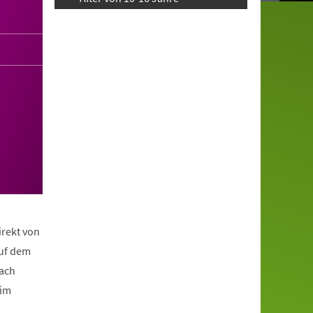
irekt von
auf dem
nach
eim