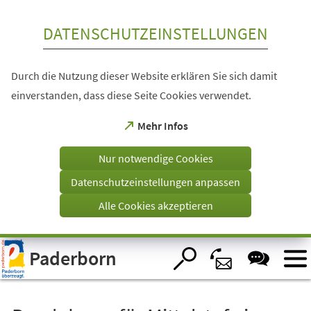
Inhalt anspringen
DATENSCHUTZEINSTELLUNGEN
Durch die Nutzung dieser Website erklären Sie sich damit
einverstanden, dass diese Seite Cookies verwendet.
(Öffnet
Mehr Infos
in
einem
Nur notwendige Cookies
neuen
Tab)
Datenschutzeinstellungen anpassen
Alle Cookies akzeptieren
Visuelle
Paderborn
Assistenzsoftware
öffnen.