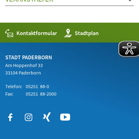
Kontaktformular
(Öffnet
Stadtplan
in
einem
neuen
Tab)
STADT PADERBORN
Am Hoppenhof 33
33104 Paderborn
Telefon:
05251 88-0
Fax:
05251 88-2000