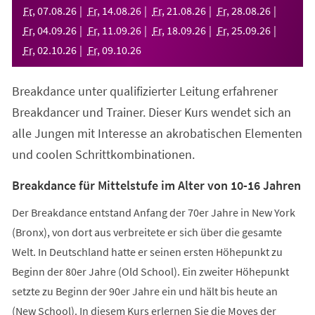
neuen
Fr
,
07
.
08
.
26
Fr
,
14
.
08
.
26
Fr
,
21
.
08
.
26
Fr
,
28
.
08
.
26
Tab)
Fr
,
04
.
09
.
26
Fr
,
11
.
09
.
26
Fr
,
18
.
09
.
26
Fr
,
25
.
09
.
26
Fr
,
02
.
10
.
26
Fr
,
09
.
10
.
26
Breakdance unter qualifizierter Leitung erfahrener
Breakdancer und Trainer. Dieser Kurs wendet sich an
alle Jungen mit Interesse an akrobatischen Elementen
und coolen Schrittkombinationen.
Breakdance für Mittelstufe im Alter von 10-16 Jahren
Der Breakdance entstand Anfang der 70er Jahre in New York
(Bronx), von dort aus verbreitete er sich über die gesamte
Welt. In Deutschland hatte er seinen ersten Höhepunkt zu
Beginn der 80er Jahre (Old School). Ein zweiter Höhepunkt
setzte zu Beginn der 90er Jahre ein und hält bis heute an
(New School). In diesem Kurs erlernen Sie die Moves der