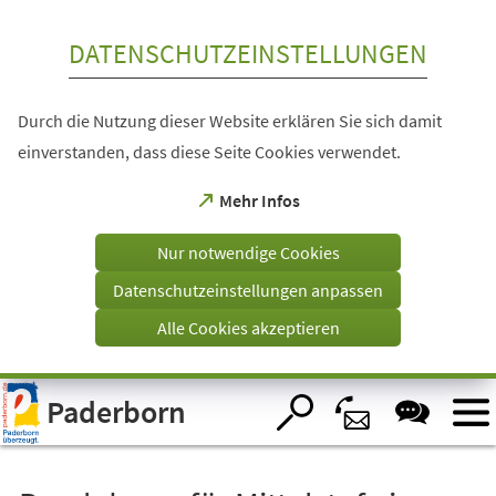
Inhalt anspringen
DATENSCHUTZEINSTELLUNGEN
Durch die Nutzung dieser Website erklären Sie sich damit
einverstanden, dass diese Seite Cookies verwendet.
(Öffnet
Mehr Infos
in
einem
Nur notwendige Cookies
neuen
Tab)
Datenschutzeinstellungen anpassen
Alle Cookies akzeptieren
Visuelle
Paderborn
Assistenzsoftware
öffnen.