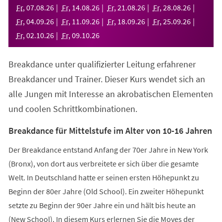
neuen
Fr
,
07
.
08
.
26
Fr
,
14
.
08
.
26
Fr
,
21
.
08
.
26
Fr
,
28
.
08
.
26
Tab)
Fr
,
04
.
09
.
26
Fr
,
11
.
09
.
26
Fr
,
18
.
09
.
26
Fr
,
25
.
09
.
26
Fr
,
02
.
10
.
26
Fr
,
09
.
10
.
26
Breakdance unter qualifizierter Leitung erfahrener
Breakdancer und Trainer. Dieser Kurs wendet sich an
alle Jungen mit Interesse an akrobatischen Elementen
und coolen Schrittkombinationen.
Breakdance für Mittelstufe im Alter von 10-16 Jahren
Der Breakdance entstand Anfang der 70er Jahre in New York
(Bronx), von dort aus verbreitete er sich über die gesamte
Welt. In Deutschland hatte er seinen ersten Höhepunkt zu
Beginn der 80er Jahre (Old School). Ein zweiter Höhepunkt
setzte zu Beginn der 90er Jahre ein und hält bis heute an
(New School). In diesem Kurs erlernen Sie die Moves der