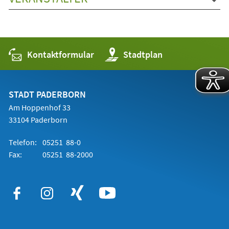
Kontaktformular
(Öffnet
Stadtplan
in
einem
neuen
Tab)
STADT PADERBORN
Am Hoppenhof 33
33104 Paderborn
Telefon:
05251 88-0
Fax:
05251 88-2000