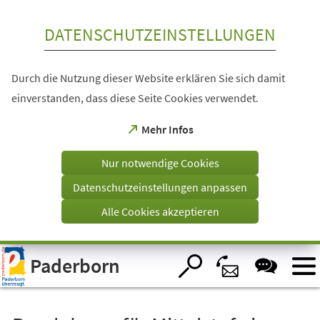
Inhalt anspringen
DATENSCHUTZEINSTELLUNGEN
Durch die Nutzung dieser Website erklären Sie sich damit
einverstanden, dass diese Seite Cookies verwendet.
(Öffnet
Mehr Infos
in
einem
Nur notwendige Cookies
neuen
Tab)
Datenschutzeinstellungen anpassen
Alle Cookies akzeptieren
Visuelle
Paderborn
Assistenzsoftware
öffnen.