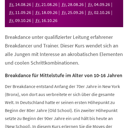
neuen
Fr
,
14
.
08
.
26
Fr
,
21
.
08
.
26
Fr
,
28
.
08
.
26
Fr
,
04
.
09
.
26
Tab)
Fr
,
11
.
09
.
26
Fr
,
18
.
09
.
26
Fr
,
25
.
09
.
26
Fr
,
02
.
10
.
26
Fr
,
09
.
10
.
26
Fr
,
16
.
10
.
26
Breakdance unter qualifizierter Leitung erfahrener
Breakdancer und Trainer. Dieser Kurs wendet sich an
alle Jungen mit Interesse an akrobatischen Elementen
und coolen Schrittkombinationen.
Breakdance für Mittelstufe im Alter von 10-16 Jahren
Der Breakdance entstand Anfang der 70er Jahre in New York
(Bronx), von dort aus verbreitete er sich über die gesamte
Welt. In Deutschland hatte er seinen ersten Höhepunkt zu
Beginn der 80er Jahre (Old School). Ein zweiter Höhepunkt
setzte zu Beginn der 90er Jahre ein und hält bis heute an
(New School). In diesem Kurs erlernen Sie die Moves der