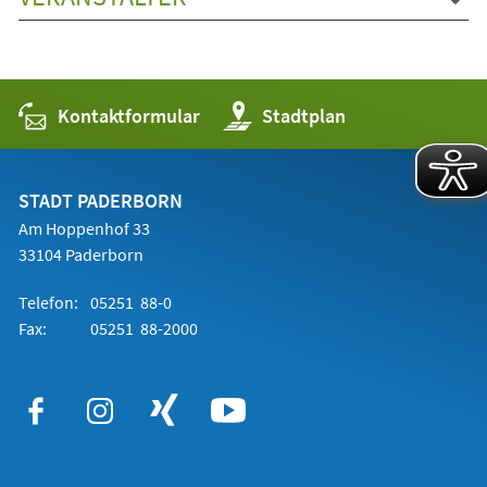
Kontaktformular
(Öffnet
Stadtplan
in
einem
neuen
Tab)
STADT PADERBORN
Am Hoppenhof 33
33104 Paderborn
Telefon:
05251 88-0
Fax:
05251 88-2000