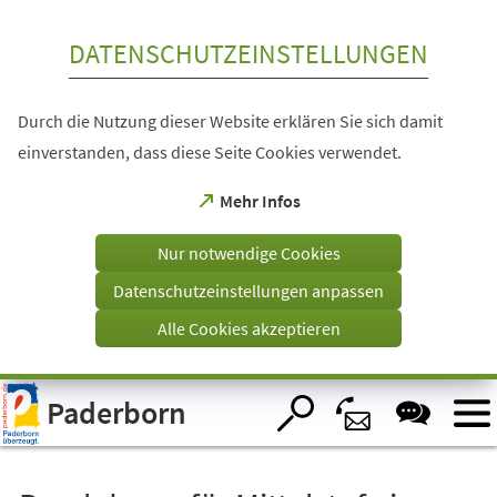
Inhalt anspringen
DATENSCHUTZEINSTELLUNGEN
Durch die Nutzung dieser Website erklären Sie sich damit
einverstanden, dass diese Seite Cookies verwendet.
(Öffnet
Mehr Infos
in
einem
Nur notwendige Cookies
neuen
Tab)
Datenschutzeinstellungen anpassen
Alle Cookies akzeptieren
Visuelle
Paderborn
Assistenzsoftware
öffnen.