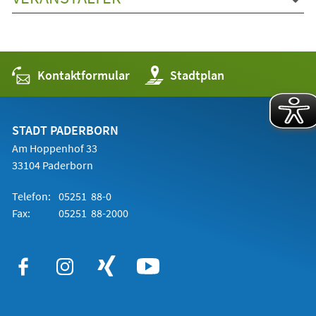
Kontaktformular
(Öffnet
Stadtplan
in
einem
neuen
Tab)
STADT PADERBORN
Am Hoppenhof 33
33104 Paderborn
Telefon:
05251 88-0
Fax:
05251 88-2000