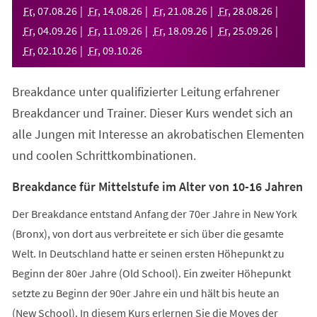
neuen
Fr
,
07
.
08
.
26
Fr
,
14
.
08
.
26
Fr
,
21
.
08
.
26
Fr
,
28
.
08
.
26
Tab)
Fr
,
04
.
09
.
26
Fr
,
11
.
09
.
26
Fr
,
18
.
09
.
26
Fr
,
25
.
09
.
26
Fr
,
02
.
10
.
26
Fr
,
09
.
10
.
26
Breakdance unter qualifizierter Leitung erfahrener
Breakdancer und Trainer. Dieser Kurs wendet sich an
alle Jungen mit Interesse an akrobatischen Elementen
und coolen Schrittkombinationen.
Breakdance für Mittelstufe im Alter von 10-16 Jahren
Der Breakdance entstand Anfang der 70er Jahre in New York
(Bronx), von dort aus verbreitete er sich über die gesamte
Welt. In Deutschland hatte er seinen ersten Höhepunkt zu
Beginn der 80er Jahre (Old School). Ein zweiter Höhepunkt
setzte zu Beginn der 90er Jahre ein und hält bis heute an
(New School). In diesem Kurs erlernen Sie die Moves der