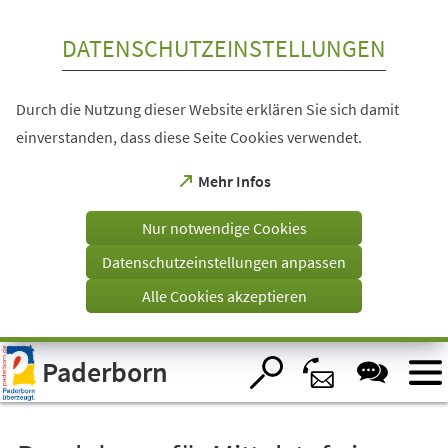
Inhalt anspringen
DATENSCHUTZEINSTELLUNGEN
Durch die Nutzung dieser Website erklären Sie sich damit
einverstanden, dass diese Seite Cookies verwendet.
(Öffnet
Mehr Infos
in
einem
Nur notwendige Cookies
neuen
Tab)
Datenschutzeinstellungen anpassen
Alle Cookies akzeptieren
Visuelle
Paderborn
Assistenzsoftware
öffnen.