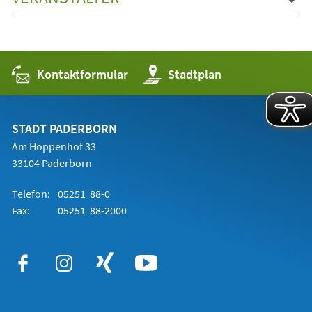
Kontaktformular
(Öffnet
Stadtplan
in
einem
neuen
Tab)
STADT PADERBORN
Am Hoppenhof 33
33104 Paderborn
Telefon:
05251 88-0
Fax:
05251 88-2000