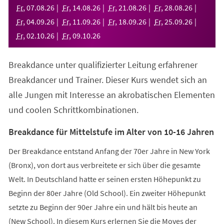
neuen
Fr
,
07
.
08
.
26
Fr
,
14
.
08
.
26
Fr
,
21
.
08
.
26
Fr
,
28
.
08
.
26
Tab)
Fr
,
04
.
09
.
26
Fr
,
11
.
09
.
26
Fr
,
18
.
09
.
26
Fr
,
25
.
09
.
26
Fr
,
02
.
10
.
26
Fr
,
09
.
10
.
26
Breakdance unter qualifizierter Leitung erfahrener
Breakdancer und Trainer. Dieser Kurs wendet sich an
alle Jungen mit Interesse an akrobatischen Elementen
und coolen Schrittkombinationen.
Breakdance für Mittelstufe im Alter von 10-16 Jahren
Der Breakdance entstand Anfang der 70er Jahre in New York
(Bronx), von dort aus verbreitete er sich über die gesamte
Welt. In Deutschland hatte er seinen ersten Höhepunkt zu
Beginn der 80er Jahre (Old School). Ein zweiter Höhepunkt
setzte zu Beginn der 90er Jahre ein und hält bis heute an
(New School). In diesem Kurs erlernen Sie die Moves der