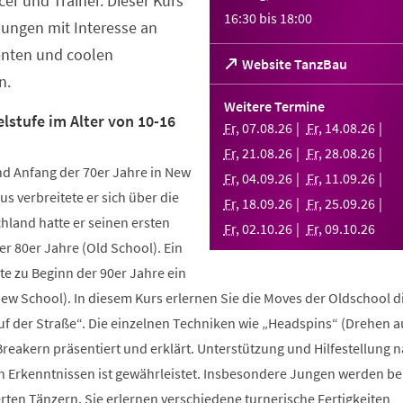
er und Trainer. Dieser Kurs
16:30
bis
18:00
Jungen mit Interesse an
enten und coolen
(Öffnet
Website TanzBau
n.
in
einem
Weitere Termine
neuen
lstufe im Alter von 10-16
Fr
,
07
.
08
.
26
Fr
,
14
.
08
.
26
Tab)
Fr
,
21
.
08
.
26
Fr
,
28
.
08
.
26
d Anfang der 70er Jahre in New
Fr
,
04
.
09
.
26
Fr
,
11
.
09
.
26
us verbreitete er sich über die
Fr
,
18
.
09
.
26
Fr
,
25
.
09
.
26
hland hatte er seinen ersten
Fr
,
02
.
10
.
26
Fr
,
09
.
10
.
26
r 80er Jahre (Old School). Ein
te zu Beginn der 90er Jahre ein
New School). In diesem Kurs erlernen Sie die Moves der Oldschool d
uf der Straße“. Die einzelnen Techniken wie „Headspins“ (Drehen 
reakern präsentiert und erklärt. Unterstützung und Hilfestellung 
n Erkenntnissen ist gewährleistet. Insbesondere Jungen werden b
ten Tänzern. Sie erlernen verschiedene turnerische Fertigkeiten