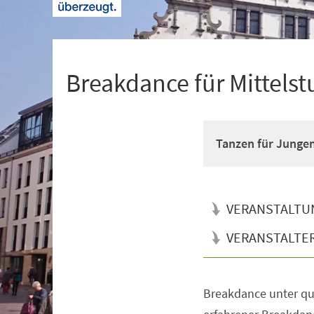
+
1
Breakdance für Mittelst
Tanzen für Junge
VERANSTALTU
VERANSTALTE
Breakdance unter qua
Veranstaltungsinformationen