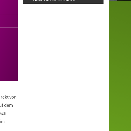
irekt von
auf dem
nach
eim