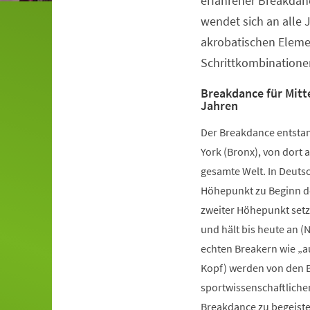
erfahrener Breakdanc
wendet sich an alle 
akrobatischen Elem
Schrittkombinatione
Breakdance für Mitte
Jahren
Der Breakdance entstan
York (Bronx), von dort a
gesamte Welt. In Deutsc
Höhepunkt zu Beginn de
zweiter Höhepunkt setz
und hält bis heute an (
echten Breakern wie „a
Kopf) werden von den B
sportwissenschaftliche
Breakdance zu begeister