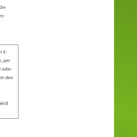
die
en
r E-
, per
2 oder
 In den
wird