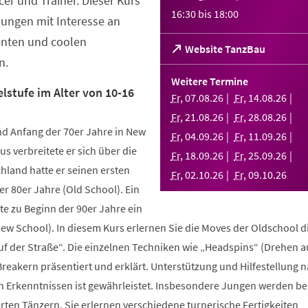
er und Trainer. Dieser Kurs
16:30
bis
18:00
Jungen mit Interesse an
enten und coolen
(Öffnet
Website TanzBau
n.
in
einem
Weitere Termine
neuen
lstufe im Alter von 10-16
Fr
,
07
.
08
.
26
Fr
,
14
.
08
.
26
Tab)
Fr
,
21
.
08
.
26
Fr
,
28
.
08
.
26
d Anfang der 70er Jahre in New
Fr
,
04
.
09
.
26
Fr
,
11
.
09
.
26
us verbreitete er sich über die
Fr
,
18
.
09
.
26
Fr
,
25
.
09
.
26
hland hatte er seinen ersten
Fr
,
02
.
10
.
26
Fr
,
09
.
10
.
26
r 80er Jahre (Old School). Ein
te zu Beginn der 90er Jahre ein
New School). In diesem Kurs erlernen Sie die Moves der Oldschool d
uf der Straße“. Die einzelnen Techniken wie „Headspins“ (Drehen 
reakern präsentiert und erklärt. Unterstützung und Hilfestellung 
n Erkenntnissen ist gewährleistet. Insbesondere Jungen werden b
ten Tänzern. Sie erlernen verschiedene turnerische Fertigkeiten