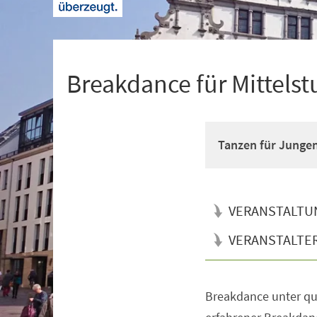
+
1
Breakdance für Mittelst
Tanzen für Junge
VERANSTALTU
VERANSTALTE
Breakdance unter qua
Veranstaltungsinformationen