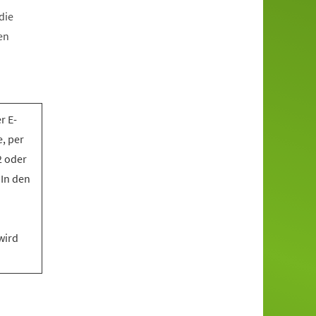
die
en
r E-
, per
2 oder
 In den
wird