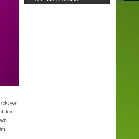
irekt von
auf dem
nach
eim