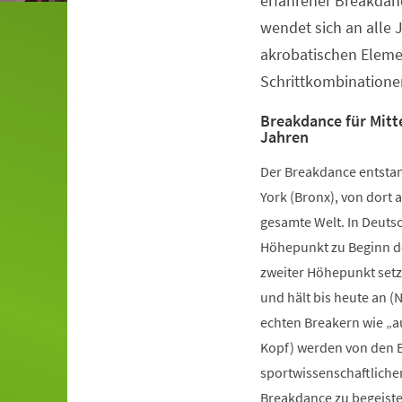
erfahrener Breakdanc
wendet sich an alle 
akrobatischen Elem
Schrittkombinatione
Breakdance für Mitte
Jahren
Der Breakdance entstan
York (Bronx), von dort a
gesamte Welt. In Deutsc
Höhepunkt zu Beginn de
zweiter Höhepunkt setz
und hält bis heute an (
echten Breakern wie „a
Kopf) werden von den B
sportwissenschaftliche
Breakdance zu begeister