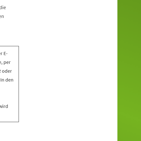
die
en
r E-
, per
2 oder
 In den
wird