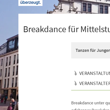
+
1
Breakdance für Mittelst
Tanzen für Junge
VERANSTALTU
VERANSTALTE
Breakdance unter qua
Veranstaltungsinformationen