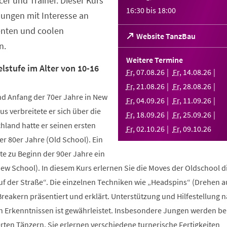
er und Trainer. Dieser Kurs
16:30
bis
18:00
Jungen mit Interesse an
enten und coolen
(Öffnet
Website TanzBau
n.
in
einem
Weitere Termine
neuen
lstufe im Alter von 10-16
Fr
,
07
.
08
.
26
Fr
,
14
.
08
.
26
Tab)
Fr
,
21
.
08
.
26
Fr
,
28
.
08
.
26
d Anfang der 70er Jahre in New
Fr
,
04
.
09
.
26
Fr
,
11
.
09
.
26
us verbreitete er sich über die
Fr
,
18
.
09
.
26
Fr
,
25
.
09
.
26
hland hatte er seinen ersten
Fr
,
02
.
10
.
26
Fr
,
09
.
10
.
26
r 80er Jahre (Old School). Ein
te zu Beginn der 90er Jahre ein
New School). In diesem Kurs erlernen Sie die Moves der Oldschool d
uf der Straße“. Die einzelnen Techniken wie „Headspins“ (Drehen 
reakern präsentiert und erklärt. Unterstützung und Hilfestellung 
n Erkenntnissen ist gewährleistet. Insbesondere Jungen werden b
ten Tänzern. Sie erlernen verschiedene turnerische Fertigkeiten