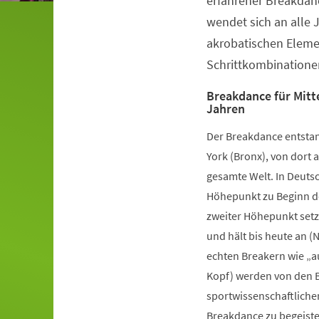
erfahrener Breakdanc
wendet sich an alle 
akrobatischen Elem
Schrittkombinatione
Breakdance für Mitte
Jahren
Der Breakdance entstan
York (Bronx), von dort a
gesamte Welt. In Deutsc
Höhepunkt zu Beginn de
zweiter Höhepunkt setz
und hält bis heute an (
echten Breakern wie „a
Kopf) werden von den B
sportwissenschaftliche
Breakdance zu begeister