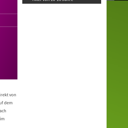
irekt von
auf dem
nach
eim