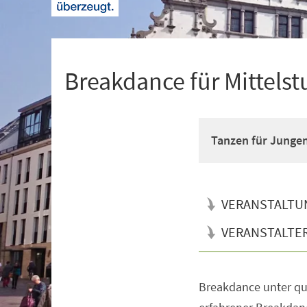
+
1
Breakdance für Mittelst
Tanzen für Junge
VERANSTALTU
VERANSTALTE
Breakdance unter qua
Veranstaltungsinformationen