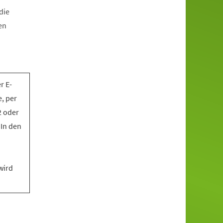
die
en
r E-
, per
2 oder
 In den
wird