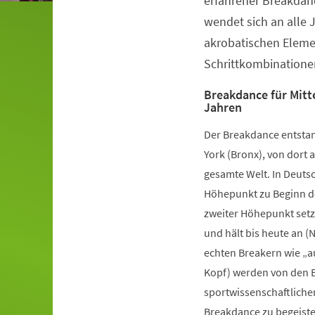
erfahrener Breakdanc
wendet sich an alle 
akrobatischen Elem
Schrittkombinatione
Breakdance für Mitte
Jahren
Der Breakdance entstan
York (Bronx), von dort a
gesamte Welt. In Deutsc
Höhepunkt zu Beginn de
zweiter Höhepunkt setz
und hält bis heute an (
echten Breakern wie „a
Kopf) werden von den B
sportwissenschaftliche
Breakdance zu begeister