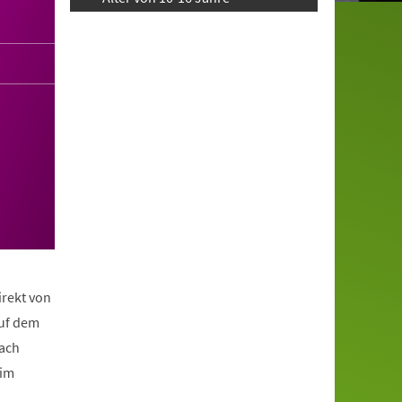
irekt von
auf dem
nach
eim