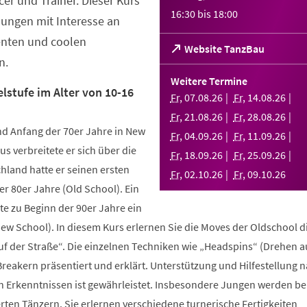
er und Trainer. Dieser Kurs
16:30
bis
18:00
Jungen mit Interesse an
enten und coolen
(Öffnet
Website TanzBau
n.
in
einem
Weitere Termine
neuen
lstufe im Alter von 10-16
Fr
,
07
.
08
.
26
Fr
,
14
.
08
.
26
Tab)
Fr
,
21
.
08
.
26
Fr
,
28
.
08
.
26
d Anfang der 70er Jahre in New
Fr
,
04
.
09
.
26
Fr
,
11
.
09
.
26
us verbreitete er sich über die
Fr
,
18
.
09
.
26
Fr
,
25
.
09
.
26
hland hatte er seinen ersten
Fr
,
02
.
10
.
26
Fr
,
09
.
10
.
26
r 80er Jahre (Old School). Ein
te zu Beginn der 90er Jahre ein
New School). In diesem Kurs erlernen Sie die Moves der Oldschool d
uf der Straße“. Die einzelnen Techniken wie „Headspins“ (Drehen 
reakern präsentiert und erklärt. Unterstützung und Hilfestellung 
n Erkenntnissen ist gewährleistet. Insbesondere Jungen werden b
ten Tänzern. Sie erlernen verschiedene turnerische Fertigkeiten