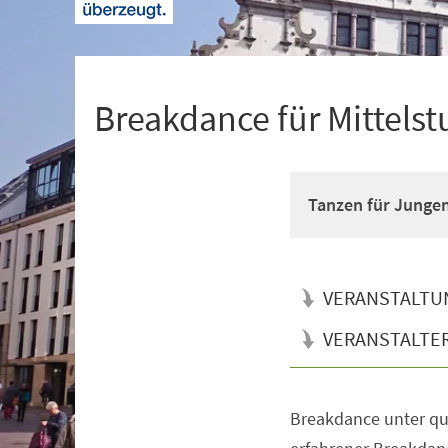
+
1
Breakdance für Mittelst
Tanzen für Junge
VERANSTALTU
VERANSTALTE
Breakdance unter qua
Veranstaltungsinformationen