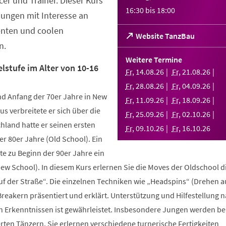
er und Trainer. Dieser Kurs
16:30
bis
18:00
Jungen mit Interesse an
enten und coolen
(Öffnet
Website TanzBau
n.
in
einem
Weitere Termine
neuen
lstufe im Alter von 10-16
Fr
,
14
.
08
.
26
Fr
,
21
.
08
.
26
Tab)
Fr
,
28
.
08
.
26
Fr
,
04
.
09
.
26
d Anfang der 70er Jahre in New
Fr
,
11
.
09
.
26
Fr
,
18
.
09
.
26
us verbreitete er sich über die
Fr
,
25
.
09
.
26
Fr
,
02
.
10
.
26
hland hatte er seinen ersten
Fr
,
09
.
10
.
26
Fr
,
16
.
10
.
26
r 80er Jahre (Old School). Ein
te zu Beginn der 90er Jahre ein
New School). In diesem Kurs erlernen Sie die Moves der Oldschool d
uf der Straße“. Die einzelnen Techniken wie „Headspins“ (Drehen 
reakern präsentiert und erklärt. Unterstützung und Hilfestellung 
n Erkenntnissen ist gewährleistet. Insbesondere Jungen werden b
ten Tänzern. Sie erlernen verschiedene turnerische Fertigkeiten