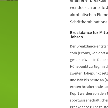
erfahrener Breakdanc
wendet sich an alle 
akrobatischen Elem
Schrittkombinatione
Breakdance für Mitte
Jahren
Der Breakdance entstan
York (Bronx), von dort a
gesamte Welt. In Deutsc
Höhepunkt zu Beginn de
zweiter Höhepunkt setz
und hält bis heute an (
echten Breakern wie „a
Kopf) werden von den B
sportwissenschaftliche
Breakdance zu begeister