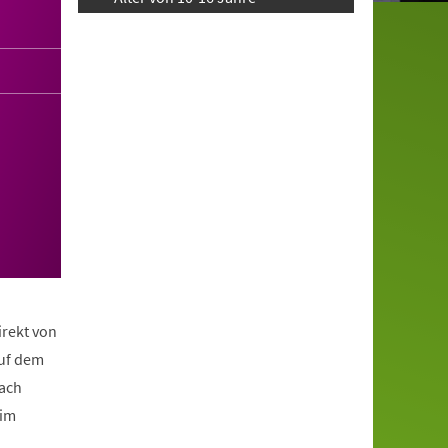
irekt von
auf dem
nach
eim