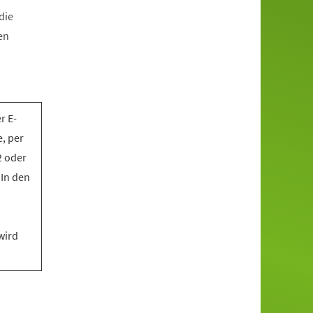
die
en
r E-
, per
2 oder
 In den
wird