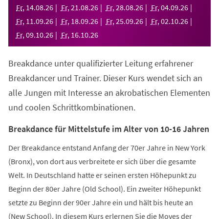
neuen
Fr
,
14
.
08
.
26
Fr
,
21
.
08
.
26
Fr
,
28
.
08
.
26
Fr
,
04
.
09
.
26
Tab)
Fr
,
11
.
09
.
26
Fr
,
18
.
09
.
26
Fr
,
25
.
09
.
26
Fr
,
02
.
10
.
26
Fr
,
09
.
10
.
26
Fr
,
16
.
10
.
26
Breakdance unter qualifizierter Leitung erfahrener
Breakdancer und Trainer. Dieser Kurs wendet sich an
alle Jungen mit Interesse an akrobatischen Elementen
und coolen Schrittkombinationen.
Breakdance für Mittelstufe im Alter von 10-16 Jahren
Der Breakdance entstand Anfang der 70er Jahre in New York
(Bronx), von dort aus verbreitete er sich über die gesamte
Welt. In Deutschland hatte er seinen ersten Höhepunkt zu
Beginn der 80er Jahre (Old School). Ein zweiter Höhepunkt
setzte zu Beginn der 90er Jahre ein und hält bis heute an
(New School). In diesem Kurs erlernen Sie die Moves der