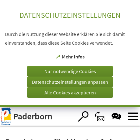
Inhalt anspringen
DATENSCHUTZEINSTELLUNGEN
Durch die Nutzung dieser Website erklären Sie sich damit
einverstanden, dass diese Seite Cookies verwendet.
(Öffnet
Mehr Infos
in
einem
Nur notwendige Cookies
neuen
Tab)
Datenschutzeinstellungen anpassen
Alle Cookies akzeptieren
Visuelle
Paderborn
Assistenzsoftware
öffnen.