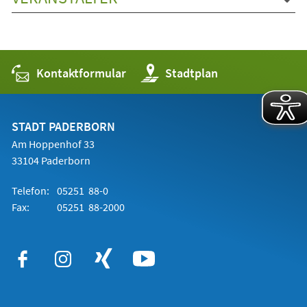
Kontaktformular
(Öffnet
Stadtplan
in
einem
neuen
Tab)
STADT PADERBORN
Am Hoppenhof 33
33104 Paderborn
Telefon:
05251 88-0
Fax:
05251 88-2000