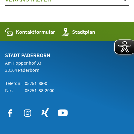
Kontaktformular
(Öffnet
Stadtplan
in
einem
neuen
Tab)
STADT PADERBORN
Am Hoppenhof 33
33104 Paderborn
Telefon:
05251 88-0
Fax:
05251 88-2000