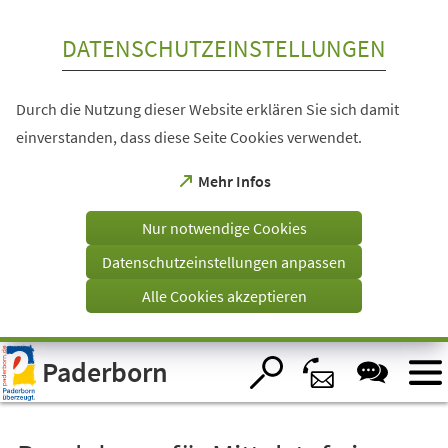
Inhalt anspringen
DATENSCHUTZEINSTELLUNGEN
Durch die Nutzung dieser Website erklären Sie sich damit
einverstanden, dass diese Seite Cookies verwendet.
(Öffnet
Mehr Infos
in
einem
Nur notwendige Cookies
neuen
Tab)
Datenschutzeinstellungen anpassen
Alle Cookies akzeptieren
Visuelle
Paderborn
Assistenzsoftware
öffnen.