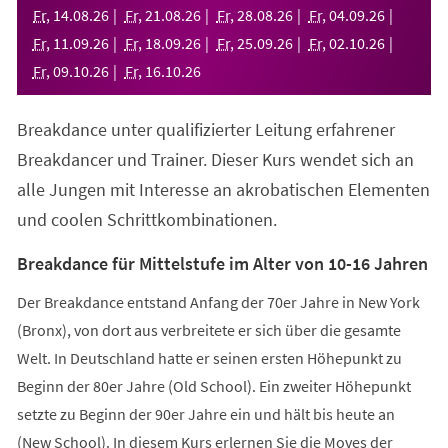
neuen
Fr
,
14
.
08
.
26
Fr
,
21
.
08
.
26
Fr
,
28
.
08
.
26
Fr
,
04
.
09
.
26
Tab)
Fr
,
11
.
09
.
26
Fr
,
18
.
09
.
26
Fr
,
25
.
09
.
26
Fr
,
02
.
10
.
26
Fr
,
09
.
10
.
26
Fr
,
16
.
10
.
26
Breakdance unter qualifizierter Leitung erfahrener
Breakdancer und Trainer. Dieser Kurs wendet sich an
alle Jungen mit Interesse an akrobatischen Elementen
und coolen Schrittkombinationen.
Breakdance für Mittelstufe im Alter von 10-16 Jahren
Der Breakdance entstand Anfang der 70er Jahre in New York
(Bronx), von dort aus verbreitete er sich über die gesamte
Welt. In Deutschland hatte er seinen ersten Höhepunkt zu
Beginn der 80er Jahre (Old School). Ein zweiter Höhepunkt
setzte zu Beginn der 90er Jahre ein und hält bis heute an
(New School). In diesem Kurs erlernen Sie die Moves der