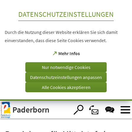
Inhalt anspringen
DATENSCHUTZEINSTELLUNGEN
Durch die Nutzung dieser Website erklären Sie sich damit
einverstanden, dass diese Seite Cookies verwendet.
(Öffnet
Mehr Infos
in
einem
Nur notwendige Cookies
neuen
Tab)
Datenschutzeinstellungen anpassen
Alle Cookies akzeptieren
Visuelle
Paderborn
Assistenzsoftware
öffnen.