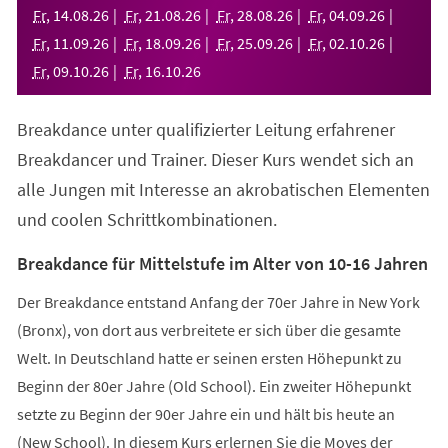
neuen
Fr
,
14
.
08
.
26
Fr
,
21
.
08
.
26
Fr
,
28
.
08
.
26
Fr
,
04
.
09
.
26
Tab)
Fr
,
11
.
09
.
26
Fr
,
18
.
09
.
26
Fr
,
25
.
09
.
26
Fr
,
02
.
10
.
26
Fr
,
09
.
10
.
26
Fr
,
16
.
10
.
26
Breakdance unter qualifizierter Leitung erfahrener
Breakdancer und Trainer. Dieser Kurs wendet sich an
alle Jungen mit Interesse an akrobatischen Elementen
und coolen Schrittkombinationen.
Breakdance für Mittelstufe im Alter von 10-16 Jahren
Der Breakdance entstand Anfang der 70er Jahre in New York
(Bronx), von dort aus verbreitete er sich über die gesamte
Welt. In Deutschland hatte er seinen ersten Höhepunkt zu
Beginn der 80er Jahre (Old School). Ein zweiter Höhepunkt
setzte zu Beginn der 90er Jahre ein und hält bis heute an
(New School). In diesem Kurs erlernen Sie die Moves der