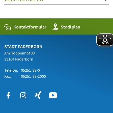
Kontaktformular
(Öffnet
Stadtplan
in
einem
neuen
Tab)
STADT PADERBORN
Am Hoppenhof 33
33104 Paderborn
Telefon:
05251 88-0
Fax:
05251 88-2000