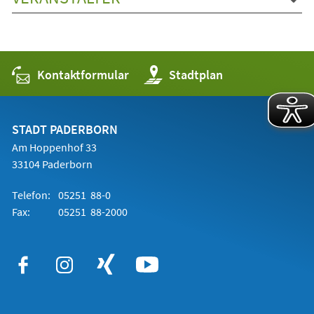
Kontaktformular
(Öffnet
Stadtplan
in
einem
neuen
Tab)
STADT PADERBORN
Am Hoppenhof 33
33104 Paderborn
Telefon:
05251 88-0
Fax:
05251 88-2000