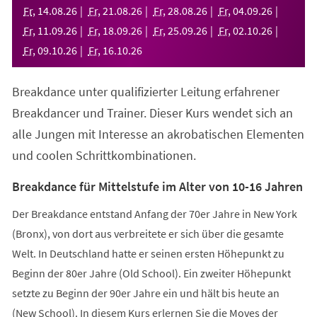
neuen
Fr
,
14
.
08
.
26
Fr
,
21
.
08
.
26
Fr
,
28
.
08
.
26
Fr
,
04
.
09
.
26
Tab)
Fr
,
11
.
09
.
26
Fr
,
18
.
09
.
26
Fr
,
25
.
09
.
26
Fr
,
02
.
10
.
26
Fr
,
09
.
10
.
26
Fr
,
16
.
10
.
26
Breakdance unter qualifizierter Leitung erfahrener
Breakdancer und Trainer. Dieser Kurs wendet sich an
alle Jungen mit Interesse an akrobatischen Elementen
und coolen Schrittkombinationen.
Breakdance für Mittelstufe im Alter von 10-16 Jahren
Der Breakdance entstand Anfang der 70er Jahre in New York
(Bronx), von dort aus verbreitete er sich über die gesamte
Welt. In Deutschland hatte er seinen ersten Höhepunkt zu
Beginn der 80er Jahre (Old School). Ein zweiter Höhepunkt
setzte zu Beginn der 90er Jahre ein und hält bis heute an
(New School). In diesem Kurs erlernen Sie die Moves der