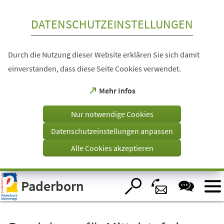
Inhalt anspringen
DATENSCHUTZEINSTELLUNGEN
Durch die Nutzung dieser Website erklären Sie sich damit
einverstanden, dass diese Seite Cookies verwendet.
(Öffnet
Mehr Infos
in
einem
Nur notwendige Cookies
neuen
Tab)
Datenschutzeinstellungen anpassen
Alle Cookies akzeptieren
Visuelle
Paderborn
Assistenzsoftware
öffnen.