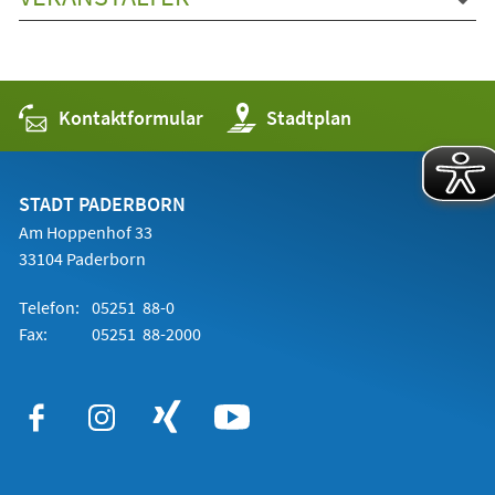
Kontaktformular
(Öffnet
Stadtplan
in
einem
neuen
Tab)
STADT PADERBORN
Am Hoppenhof 33
33104 Paderborn
Telefon:
05251 88-0
Fax:
05251 88-2000