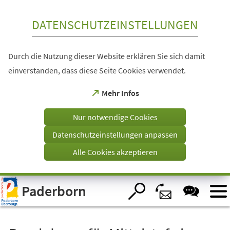
Inhalt anspringen
DATENSCHUTZEINSTELLUNGEN
Durch die Nutzung dieser Website erklären Sie sich damit
einverstanden, dass diese Seite Cookies verwendet.
(Öffnet
Mehr Infos
in
einem
Nur notwendige Cookies
neuen
Tab)
Datenschutzeinstellungen anpassen
Alle Cookies akzeptieren
Visuelle
Paderborn
Assistenzsoftware
öffnen.