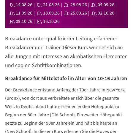
neuen
Fr
,
14
.
08
.
26
Fr
,
21
.
08
.
26
Fr
,
28
.
08
.
26
Fr
,
04
.
09
.
26
Tab)
Fr
,
11
.
09
.
26
Fr
,
18
.
09
.
26
Fr
,
25
.
09
.
26
Fr
,
02
.
10
.
26
Fr
,
09
.
10
.
26
Fr
,
16
.
10
.
26
Breakdance unter qualifizierter Leitung erfahrener
Breakdancer und Trainer. Dieser Kurs wendet sich an
alle Jungen mit Interesse an akrobatischen Elementen
und coolen Schrittkombinationen.
Breakdance für Mittelstufe im Alter von 10-16 Jahren
Der Breakdance entstand Anfang der 70er Jahre in New York
(Bronx), von dort aus verbreitete er sich über die gesamte
Welt. In Deutschland hatte er seinen ersten Höhepunkt zu
Beginn der 80er Jahre (Old School). Ein zweiter Höhepunkt
setzte zu Beginn der 90er Jahre ein und hält bis heute an
(New School). In diesem Kurs erlernen Sie die Moves der