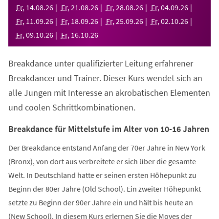
neuen
Fr
,
14
.
08
.
26
Fr
,
21
.
08
.
26
Fr
,
28
.
08
.
26
Fr
,
04
.
09
.
26
Tab)
Fr
,
11
.
09
.
26
Fr
,
18
.
09
.
26
Fr
,
25
.
09
.
26
Fr
,
02
.
10
.
26
Fr
,
09
.
10
.
26
Fr
,
16
.
10
.
26
Breakdance unter qualifizierter Leitung erfahrener
Breakdancer und Trainer. Dieser Kurs wendet sich an
alle Jungen mit Interesse an akrobatischen Elementen
und coolen Schrittkombinationen.
Breakdance für Mittelstufe im Alter von 10-16 Jahren
Der Breakdance entstand Anfang der 70er Jahre in New York
(Bronx), von dort aus verbreitete er sich über die gesamte
Welt. In Deutschland hatte er seinen ersten Höhepunkt zu
Beginn der 80er Jahre (Old School). Ein zweiter Höhepunkt
setzte zu Beginn der 90er Jahre ein und hält bis heute an
(New School). In diesem Kurs erlernen Sie die Moves der