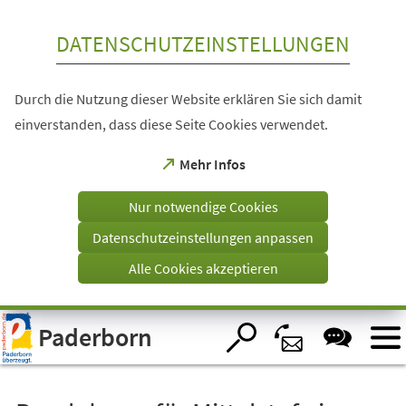
Inhalt anspringen
DATENSCHUTZEINSTELLUNGEN
Durch die Nutzung dieser Website erklären Sie sich damit
einverstanden, dass diese Seite Cookies verwendet.
(Öffnet
Mehr Infos
in
einem
Nur notwendige Cookies
neuen
Tab)
Datenschutzeinstellungen anpassen
Alle Cookies akzeptieren
Visuelle
Paderborn
Assistenzsoftware
öffnen.