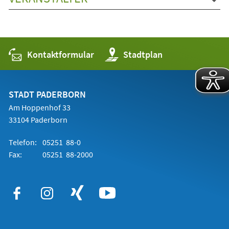
Kontaktformular
(Öffnet
Stadtplan
in
einem
neuen
Tab)
STADT PADERBORN
Am Hoppenhof 33
33104 Paderborn
Telefon:
05251 88-0
Fax:
05251 88-2000