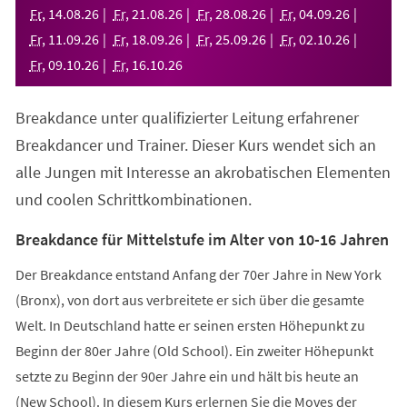
neuen
Fr
,
14
.
08
.
26
Fr
,
21
.
08
.
26
Fr
,
28
.
08
.
26
Fr
,
04
.
09
.
26
Tab)
Fr
,
11
.
09
.
26
Fr
,
18
.
09
.
26
Fr
,
25
.
09
.
26
Fr
,
02
.
10
.
26
Fr
,
09
.
10
.
26
Fr
,
16
.
10
.
26
Breakdance unter qualifizierter Leitung erfahrener
Breakdancer und Trainer. Dieser Kurs wendet sich an
alle Jungen mit Interesse an akrobatischen Elementen
und coolen Schrittkombinationen.
Breakdance für Mittelstufe im Alter von 10-16 Jahren
Der Breakdance entstand Anfang der 70er Jahre in New York
(Bronx), von dort aus verbreitete er sich über die gesamte
Welt. In Deutschland hatte er seinen ersten Höhepunkt zu
Beginn der 80er Jahre (Old School). Ein zweiter Höhepunkt
setzte zu Beginn der 90er Jahre ein und hält bis heute an
(New School). In diesem Kurs erlernen Sie die Moves der