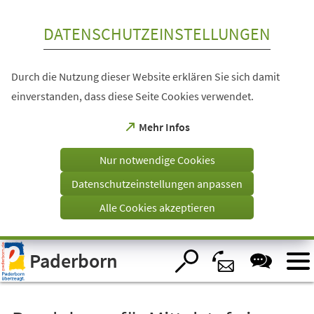
Inhalt anspringen
DATENSCHUTZEINSTELLUNGEN
Durch die Nutzung dieser Website erklären Sie sich damit
einverstanden, dass diese Seite Cookies verwendet.
(Öffnet
Mehr Infos
in
einem
Nur notwendige Cookies
neuen
Tab)
Datenschutzeinstellungen anpassen
Alle Cookies akzeptieren
Visuelle
Paderborn
Assistenzsoftware
öffnen.