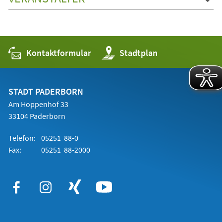
Kontaktformular
(Öffnet
Stadtplan
in
einem
neuen
Tab)
STADT PADERBORN
Am Hoppenhof 33
33104 Paderborn
Telefon:
05251 88-0
Fax:
05251 88-2000