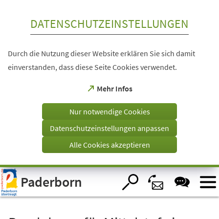
Inhalt anspringen
DATENSCHUTZEINSTELLUNGEN
Durch die Nutzung dieser Website erklären Sie sich damit
einverstanden, dass diese Seite Cookies verwendet.
(Öffnet
Mehr Infos
in
einem
Nur notwendige Cookies
neuen
Tab)
Datenschutzeinstellungen anpassen
Alle Cookies akzeptieren
Visuelle
Paderborn
Assistenzsoftware
öffnen.