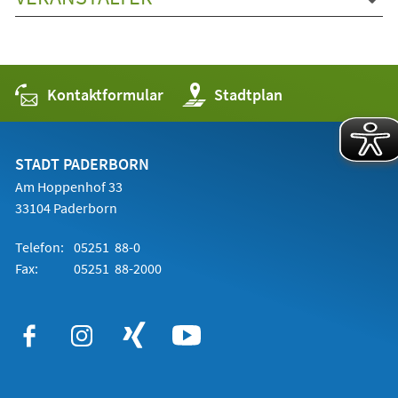
Kontaktformular
(Öffnet
Stadtplan
in
einem
neuen
Tab)
STADT PADERBORN
Am Hoppenhof 33
33104 Paderborn
Telefon:
05251 88-0
Fax:
05251 88-2000