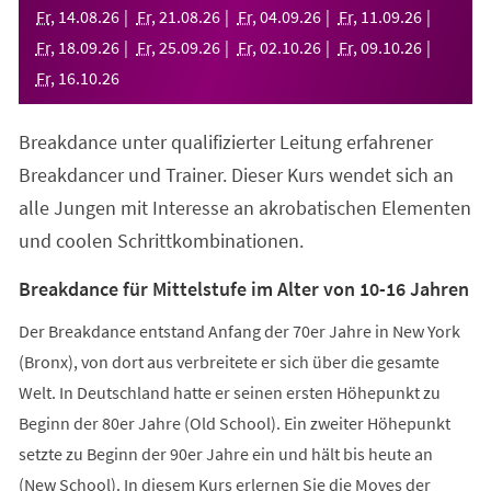
neuen
Fr
,
14
.
08
.
26
Fr
,
21
.
08
.
26
Fr
,
04
.
09
.
26
Fr
,
11
.
09
.
26
Tab)
Fr
,
18
.
09
.
26
Fr
,
25
.
09
.
26
Fr
,
02
.
10
.
26
Fr
,
09
.
10
.
26
Fr
,
16
.
10
.
26
Breakdance unter qualifizierter Leitung erfahrener
Breakdancer und Trainer. Dieser Kurs wendet sich an
alle Jungen mit Interesse an akrobatischen Elementen
und coolen Schrittkombinationen.
Breakdance für Mittelstufe im Alter von 10-16 Jahren
Der Breakdance entstand Anfang der 70er Jahre in New York
(Bronx), von dort aus verbreitete er sich über die gesamte
Welt. In Deutschland hatte er seinen ersten Höhepunkt zu
Beginn der 80er Jahre (Old School). Ein zweiter Höhepunkt
setzte zu Beginn der 90er Jahre ein und hält bis heute an
(New School). In diesem Kurs erlernen Sie die Moves der