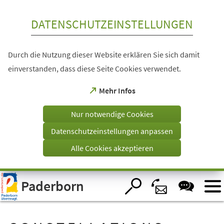
Inhalt anspringen
DATENSCHUTZEINSTELLUNGEN
Durch die Nutzung dieser Website erklären Sie sich damit
einverstanden, dass diese Seite Cookies verwendet.
(Öffnet
Mehr Infos
in
einem
Nur notwendige Cookies
neuen
Tab)
Datenschutzeinstellungen anpassen
Alle Cookies akzeptieren
Visuelle
Paderborn
Assistenzsoftware
öffnen.