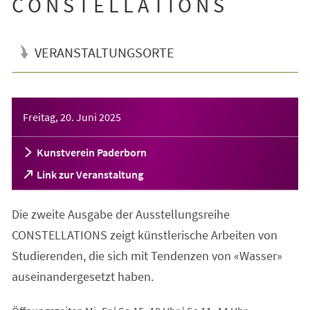
C O N S T E L L A T I O N S
VERANSTALTUNGSORTE
Veranstaltungsinformationen
Freitag, 20. Juni 2025
Kunstverein Paderborn
(Öffnet
Link zur Veranstaltung
in
einem
Die zweite Ausgabe der Ausstellungsreihe
neuen
Tab)
CONSTELLATIONS zeigt künstlerische Arbeiten von
Studierenden, die sich mit Tendenzen von «Wasser»
auseinandergesetzt haben.