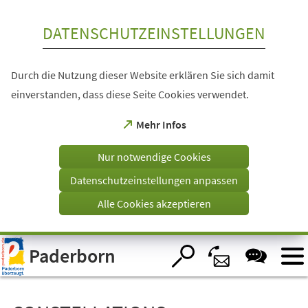
Inhalt anspringen
DATENSCHUTZEINSTELLUNGEN
Durch die Nutzung dieser Website erklären Sie sich damit
einverstanden, dass diese Seite Cookies verwendet.
(Öffnet
Mehr Infos
in
einem
Nur notwendige Cookies
neuen
Tab)
Datenschutzeinstellungen anpassen
Alle Cookies akzeptieren
Visuelle
Paderborn
Assistenzsoftware
öffnen.