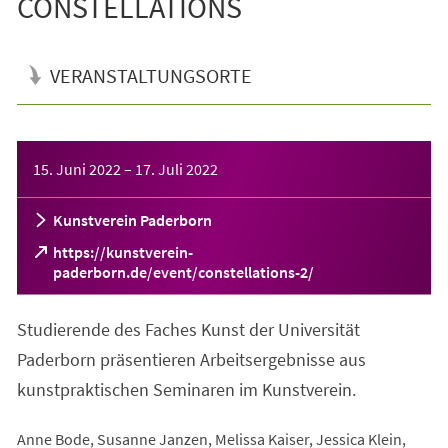
CONSTELLATIONS
VERANSTALTUNGSORTE
Veranstaltungsinformationen
15. Juni 2022
–
17. Juli 2022
Kunstverein Paderborn
https://kunstverein-
(Öffnet
paderborn.de/event/constellations-2/
in
einem
Studierende des Faches Kunst der Universität
neuen
Tab)
Paderborn präsentieren Arbeitsergebnisse aus
kunstpraktischen Seminaren im Kunstverein.
Anne Bode, Susanne Janzen, Melissa Kaiser, Jessica Klein,