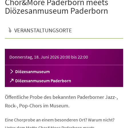
Chor&More Paderborn meets
Diözesanmuseum Paderborn
VERANSTALTUNGSORTE
Veranstaltungsinformationen
Donnerstag, 18. Juni 2026
20:00
bis
22:00
Diözesanmuseum
(Öffnet
Diözesanmuseum Paderborn
in
einem
Öffentliche Probe des bekannten Paderborner Jazz-,
neuen
Tab)
Rock-, Pop-Chors im Museum.
Eine Chorprobe an einem besonderen Ort? Warum nicht?
Unter dem Motto Chor&More Paderborn meets