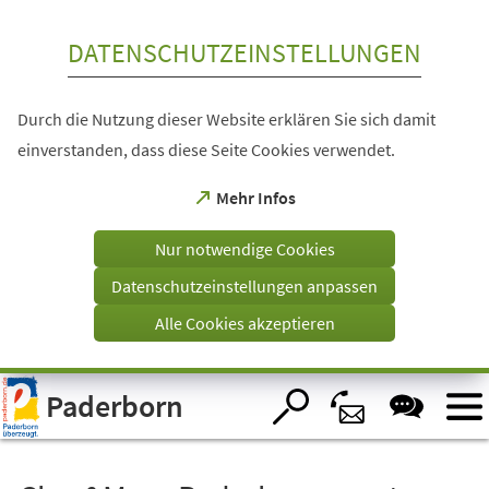
Inhalt anspringen
DATENSCHUTZEINSTELLUNGEN
Durch die Nutzung dieser Website erklären Sie sich damit
einverstanden, dass diese Seite Cookies verwendet.
(Öffnet
Mehr Infos
in
einem
Nur notwendige Cookies
neuen
Tab)
Datenschutzeinstellungen anpassen
Alle Cookies akzeptieren
Visuelle
Paderborn
Assistenzsoftware
öffnen.