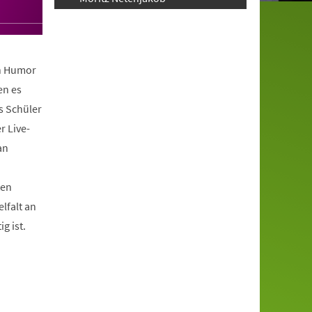
en Humor
en es
s Schüler
r Live-
an
ten
lfalt an
g ist.