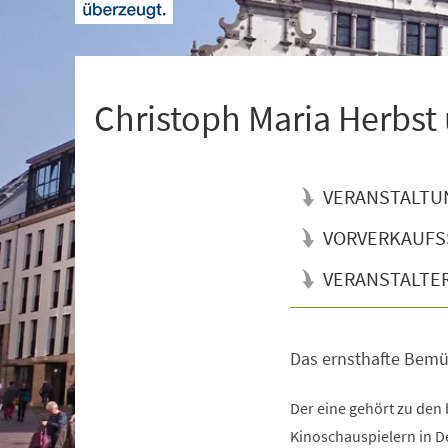
+
1
Christoph Maria Herbst
VERANSTALTU
VORVERKAUFS
VERANSTALTE
Das ernsthafte Bemü
Veranstaltungsinformationen
Der eine gehört zu den 
Kinoschauspielern in D