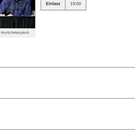
Einlass
19:00
 Moritz Netenjakob