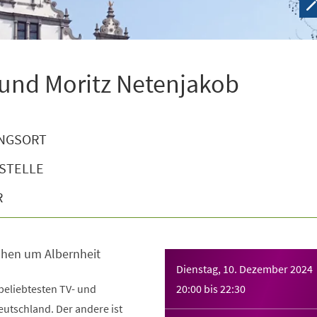
 und Moritz Netenjakob
NGSORT
STELLE
R
hen um Albernheit
Dienstag, 10. Dezember 2024
beliebtesten TV- und
20:00
bis
22:30
eutschland. Der andere ist