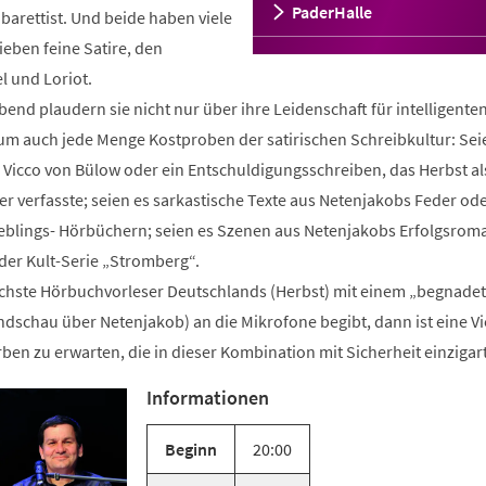
PaderHalle
barettist. Und beide haben viele
eben feine Satire, den
l und Loriot.
end plaudern sie nicht nur über ihre Leidenschaft für intelligent
um auch jede Menge Kostproben der satirischen Schreibkultur: Sei
 Vicco von Bülow oder ein Entschuldigungsschreiben, das Herbst al
er verfasste; seien es sarkastische Texte aus Netenjakobs Feder ode
eblings- Hörbüchern; seien es Szenen aus Netenjakobs Erfolgsrom
er Kult-Serie „Stromberg“.
ichste Hörbuchvorleser Deutschlands (Herbst) mit einem „begnade
dschau über Netenjakob) an die Mikrofone begibt, dann ist eine Vie
 zu erwarten, die in dieser Kombination mit Sicherheit einzigarti
Informationen
Beginn
20:00