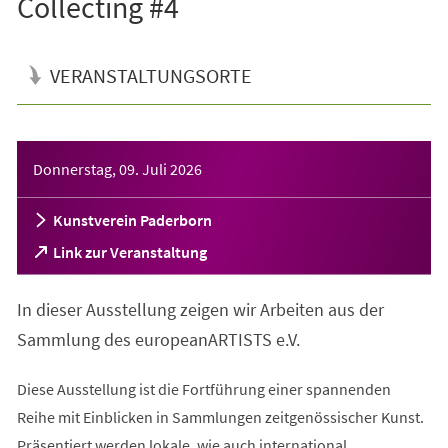
Collecting #4
VERANSTALTUNGSORTE
Veranstaltungsinformationen
Donnerstag, 09. Juli 2026
Kunstverein Paderborn
(Öffnet
Link zur Veranstaltung
in
einem
In dieser Ausstellung zeigen wir Arbeiten aus der
neuen
Tab)
Sammlung des europeanARTISTS e.V.
Diese Ausstellung ist die Fortführung einer spannenden
Reihe mit Einblicken in Sammlungen zeitgenössischer Kunst.
Präsentiert werden lokale, wie auch international