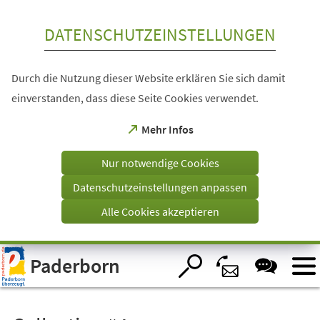
Inhalt anspringen
DATENSCHUTZEINSTELLUNGEN
Durch die Nutzung dieser Website erklären Sie sich damit
einverstanden, dass diese Seite Cookies verwendet.
(Öffnet
Mehr Infos
in
einem
Nur notwendige Cookies
neuen
Tab)
Datenschutzeinstellungen anpassen
Alle Cookies akzeptieren
Visuelle
Paderborn
Assistenzsoftware
öffnen.