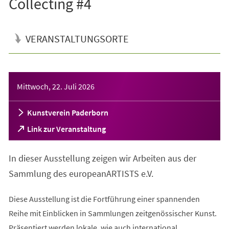
Collecting #4
VERANSTALTUNGSORTE
Veranstaltungsinformationen
Mittwoch, 22. Juli 2026
Kunstverein Paderborn
(Öffnet
Link zur Veranstaltung
in
einem
In dieser Ausstellung zeigen wir Arbeiten aus der
neuen
Tab)
Sammlung des europeanARTISTS e.V.
Diese Ausstellung ist die Fortführung einer spannenden
Reihe mit Einblicken in Sammlungen zeitgenössischer Kunst.
Präsentiert werden lokale, wie auch international