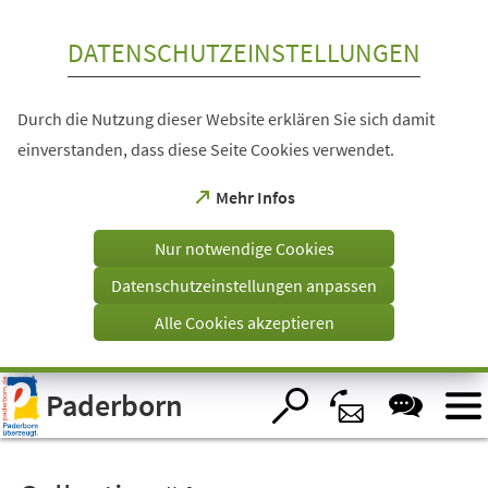
Inhalt anspringen
DATENSCHUTZEINSTELLUNGEN
Durch die Nutzung dieser Website erklären Sie sich damit
einverstanden, dass diese Seite Cookies verwendet.
(Öffnet
Mehr Infos
in
einem
Nur notwendige Cookies
neuen
Tab)
Datenschutzeinstellungen anpassen
Alle Cookies akzeptieren
Visuelle
Paderborn
Assistenzsoftware
öffnen.