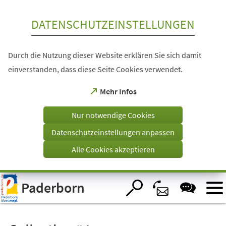
Inhalt anspringen
DATENSCHUTZEINSTELLUNGEN
Durch die Nutzung dieser Website erklären Sie sich damit
einverstanden, dass diese Seite Cookies verwendet.
(Öffnet
Mehr Infos
in
einem
Nur notwendige Cookies
neuen
Tab)
Datenschutzeinstellungen anpassen
Alle Cookies akzeptieren
Visuelle
Paderborn
Assistenzsoftware
öffnen.