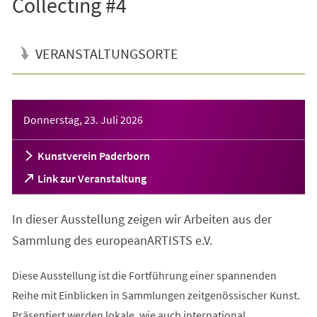
Collecting #4
VERANSTALTUNGSORTE
Veranstaltungsinformationen
Donnerstag, 23. Juli 2026
Kunstverein Paderborn
(Öffnet
Link zur Veranstaltung
in
einem
In dieser Ausstellung zeigen wir Arbeiten aus der
neuen
Tab)
Sammlung des europeanARTISTS e.V.
Diese Ausstellung ist die Fortführung einer spannenden
Reihe mit Einblicken in Sammlungen zeitgenössischer Kunst.
Präsentiert werden lokale, wie auch international