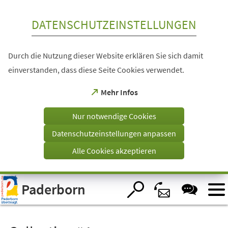
Inhalt anspringen
DATENSCHUTZEINSTELLUNGEN
Durch die Nutzung dieser Website erklären Sie sich damit
einverstanden, dass diese Seite Cookies verwendet.
(Öffnet
Mehr Infos
in
einem
Nur notwendige Cookies
neuen
Tab)
Datenschutzeinstellungen anpassen
Alle Cookies akzeptieren
Visuelle
Paderborn
Assistenzsoftware
öffnen.