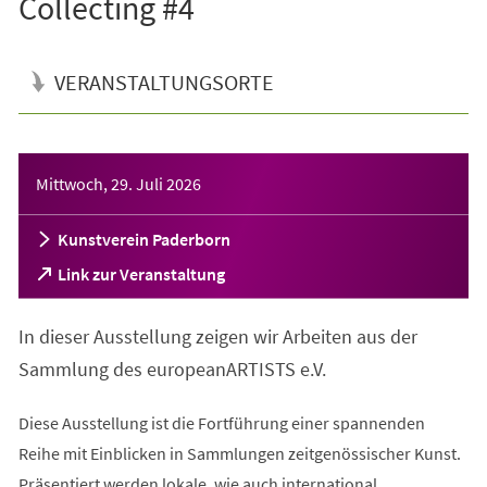
Collecting #4
VERANSTALTUNGSORTE
Veranstaltungsinformationen
Mittwoch, 29. Juli 2026
Kunstverein Paderborn
(Öffnet
Link zur Veranstaltung
in
einem
In dieser Ausstellung zeigen wir Arbeiten aus der
neuen
Tab)
Sammlung des europeanARTISTS e.V.
Diese Ausstellung ist die Fortführung einer spannenden
Reihe mit Einblicken in Sammlungen zeitgenössischer Kunst.
Präsentiert werden lokale, wie auch international