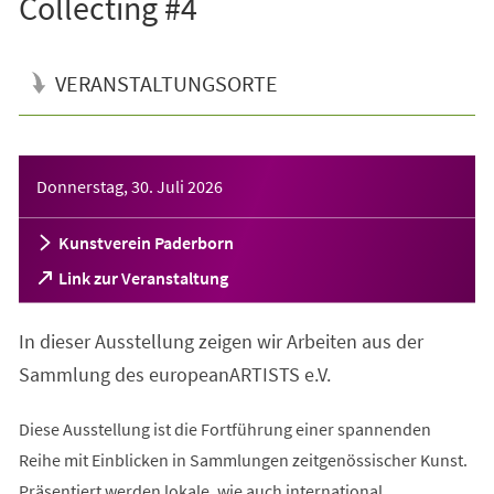
Collecting #4
VERANSTALTUNGSORTE
Veranstaltungsinformationen
Donnerstag, 30. Juli 2026
Kunstverein Paderborn
(Öffnet
Link zur Veranstaltung
in
einem
In dieser Ausstellung zeigen wir Arbeiten aus der
neuen
Tab)
Sammlung des europeanARTISTS e.V.
Diese Ausstellung ist die Fortführung einer spannenden
Reihe mit Einblicken in Sammlungen zeitgenössischer Kunst.
Präsentiert werden lokale, wie auch international