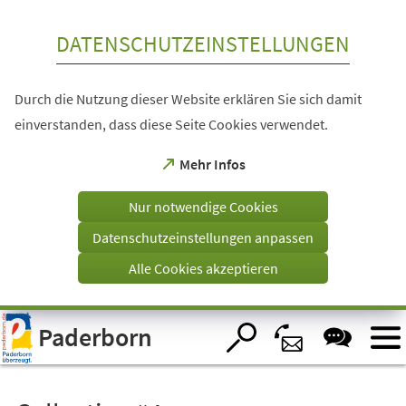
Inhalt anspringen
DATENSCHUTZEINSTELLUNGEN
Durch die Nutzung dieser Website erklären Sie sich damit
einverstanden, dass diese Seite Cookies verwendet.
(Öffnet
Mehr Infos
in
einem
Nur notwendige Cookies
neuen
Tab)
Datenschutzeinstellungen anpassen
Alle Cookies akzeptieren
Visuelle
Paderborn
Assistenzsoftware
öffnen.