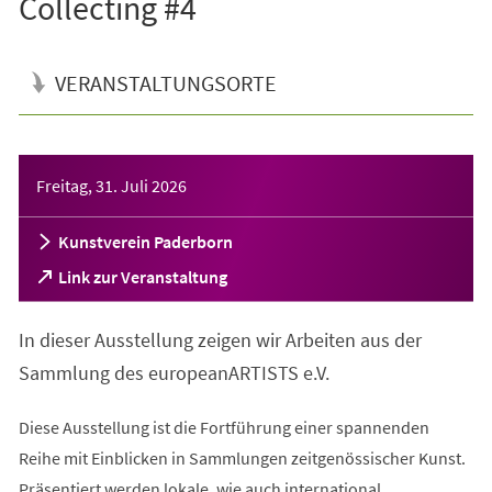
Collecting #4
VERANSTALTUNGSORTE
Veranstaltungsinformationen
Freitag, 31. Juli 2026
Kunstverein Paderborn
(Öffnet
Link zur Veranstaltung
in
einem
In dieser Ausstellung zeigen wir Arbeiten aus der
neuen
Tab)
Sammlung des europeanARTISTS e.V.
Diese Ausstellung ist die Fortführung einer spannenden
Reihe mit Einblicken in Sammlungen zeitgenössischer Kunst.
Präsentiert werden lokale, wie auch international