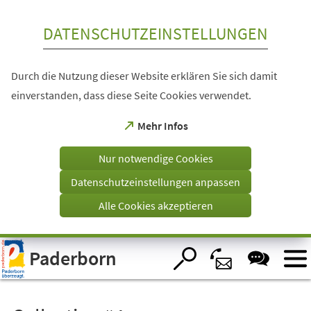
Inhalt anspringen
DATENSCHUTZEINSTELLUNGEN
Durch die Nutzung dieser Website erklären Sie sich damit
einverstanden, dass diese Seite Cookies verwendet.
(Öffnet
Mehr Infos
in
einem
Nur notwendige Cookies
neuen
Tab)
Datenschutzeinstellungen anpassen
Alle Cookies akzeptieren
Visuelle
Paderborn
Assistenzsoftware
öffnen.