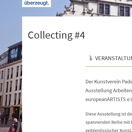
+
1
Collecting #4
VERANSTALTU
Der Kunstverein Pade
Veranstaltungsinformationen
Ausstellung Arbeite
europeanARTISTS e.V
Diese Ausstellung ist d
spannenden Reihe mit 
zeitgenössischer Kunst.