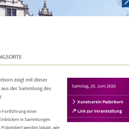
NGSORTE
rborn zeigt mit dieser
Samstag, 20. Juni 2026
n aus der Sammlung des
.
Kunstverein Paderborn
(Öffnet
Link zur Veranstaltung
ie Fortführung einer
in
Einblicken in Sammlungen
einem
 Präsentiert werden lokale, wie
neuen