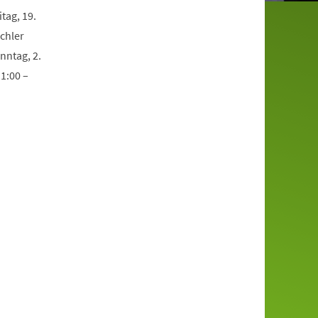
tag, 19.
chler
nntag, 2.
11:00 –