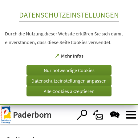
Inhalt anspringen
DATENSCHUTZEINSTELLUNGEN
Durch die Nutzung dieser Website erklären Sie sich damit
einverstanden, dass diese Seite Cookies verwendet.
(Öffnet
Mehr Infos
in
einem
Nur notwendige Cookies
neuen
Tab)
Datenschutzeinstellungen anpassen
Alle Cookies akzeptieren
Visuelle
Paderborn
Assistenzsoftware
öffnen.