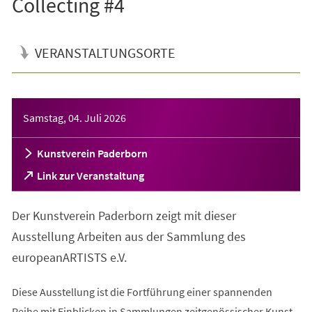
Collecting #4
VERANSTALTUNGSORTE
Veranstaltungsinformationen
Samstag, 04. Juli 2026
Kunstverein Paderborn
(Öffnet
Link zur Veranstaltung
in
einem
Der Kunstverein Paderborn zeigt mit dieser
neuen
Tab)
Ausstellung Arbeiten aus der Sammlung des
europeanARTISTS e.V.
Diese Ausstellung ist die Fortführung einer spannenden
Reihe mit Einblicken in Sammlungen zeitgenössischer Kunst.