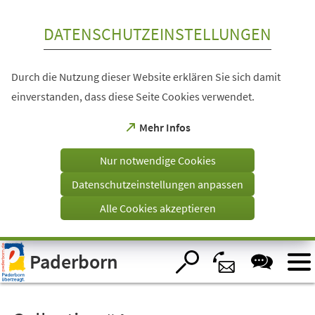
Inhalt anspringen
DATENSCHUTZEINSTELLUNGEN
Durch die Nutzung dieser Website erklären Sie sich damit
einverstanden, dass diese Seite Cookies verwendet.
(Öffnet
Mehr Infos
in
einem
Nur notwendige Cookies
neuen
Tab)
Datenschutzeinstellungen anpassen
Alle Cookies akzeptieren
Visuelle
Paderborn
Assistenzsoftware
öffnen.