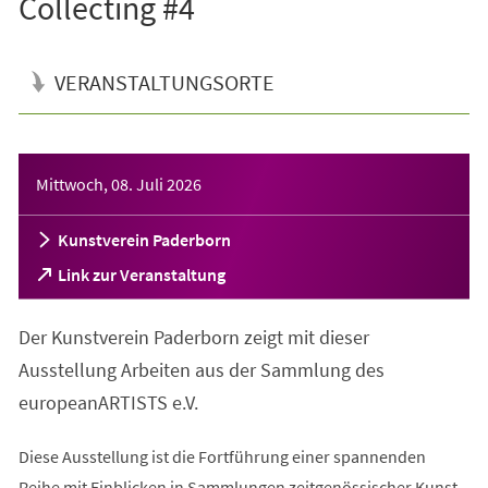
Collecting #4
VERANSTALTUNGSORTE
Veranstaltungsinformationen
Mittwoch, 08. Juli 2026
Kunstverein Paderborn
(Öffnet
Link zur Veranstaltung
in
einem
Der Kunstverein Paderborn zeigt mit dieser
neuen
Tab)
Ausstellung Arbeiten aus der Sammlung des
europeanARTISTS e.V.
Diese Ausstellung ist die Fortführung einer spannenden
Reihe mit Einblicken in Sammlungen zeitgenössischer Kunst.