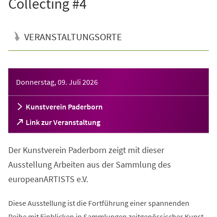
Collecting #4
VERANSTALTUNGSORTE
Veranstaltungsinformationen
Donnerstag, 09. Juli 2026
Kunstverein Paderborn
(Öffnet
Link zur Veranstaltung
in
einem
Der Kunstverein Paderborn zeigt mit dieser
neuen
Tab)
Ausstellung Arbeiten aus der Sammlung des
europeanARTISTS e.V.
Diese Ausstellung ist die Fortführung einer spannenden
Reihe mit Einblicken in Sammlungen zeitgenössischer Kunst.