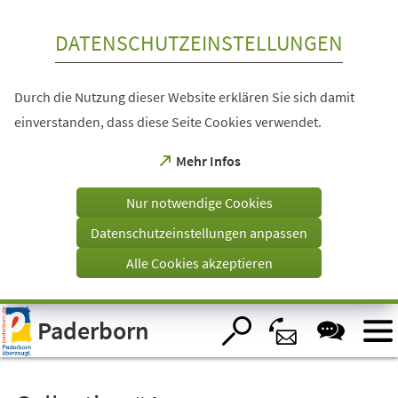
Inhalt anspringen
DATENSCHUTZEINSTELLUNGEN
Durch die Nutzung dieser Website erklären Sie sich damit
einverstanden, dass diese Seite Cookies verwendet.
(Öffnet
Mehr Infos
in
einem
Nur notwendige Cookies
neuen
Tab)
Datenschutzeinstellungen anpassen
Alle Cookies akzeptieren
Visuelle
Paderborn
Assistenzsoftware
öffnen.