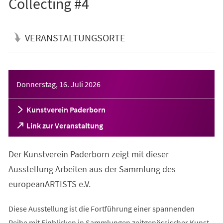
Collecting #4
VERANSTALTUNGSORTE
Veranstaltungsinformationen
Donnerstag, 16. Juli 2026
Kunstverein Paderborn
(Öffnet
Link zur Veranstaltung
in
einem
Der Kunstverein Paderborn zeigt mit dieser
neuen
Tab)
Ausstellung Arbeiten aus der Sammlung des
europeanARTISTS e.V.
Diese Ausstellung ist die Fortführung einer spannenden
Reihe mit Einblicken in Sammlungen zeitgenössischer Kunst.