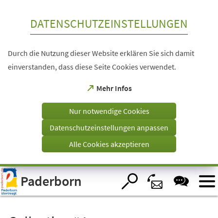
Inhalt anspringen
DATENSCHUTZEINSTELLUNGEN
Durch die Nutzung dieser Website erklären Sie sich damit
einverstanden, dass diese Seite Cookies verwendet.
(Öffnet
Mehr Infos
in
einem
Nur notwendige Cookies
neuen
Tab)
Datenschutzeinstellungen anpassen
Alle Cookies akzeptieren
Visuelle
Paderborn
Assistenzsoftware
öffnen.