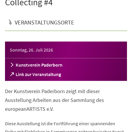
Collecting #4
VERANSTALTUNGSORTE
Veranstaltungsinformationen
Sonntag, 26. Juli 2026
Kunstverein Paderborn
(Öffnet
Link zur Veranstaltung
in
einem
Der Kunstverein Paderborn zeigt mit dieser
neuen
Tab)
Ausstellung Arbeiten aus der Sammlung des
europeanARTISTS e.V.
Diese Ausstellung ist die Fortführung einer spannenden
Reihe mit Einblicken in Sammlungen zeitgenössischer Kunst.