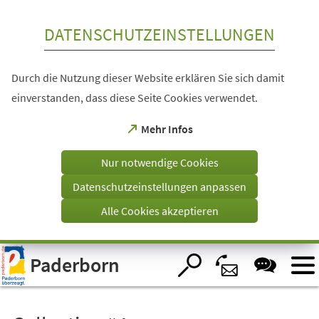
Inhalt anspringen
DATENSCHUTZEINSTELLUNGEN
Durch die Nutzung dieser Website erklären Sie sich damit
einverstanden, dass diese Seite Cookies verwendet.
(Öffnet
Mehr Infos
in
einem
Nur notwendige Cookies
neuen
Tab)
Datenschutzeinstellungen anpassen
Alle Cookies akzeptieren
Visuelle
Paderborn
Assistenzsoftware
öffnen.