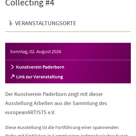
Collecting #4
VERANSTALTUNGSORTE
Veranstaltungsinformationen
Sonntag, 02. August 2026
Kunstverein Paderborn
(Öffnet
Link zur Veranstaltung
in
einem
Der Kunstverein Paderborn zeigt mit dieser
neuen
Tab)
Ausstellung Arbeiten aus der Sammlung des
europeanARTISTS e.V.
Diese Ausstellung ist die Fortführung einer spannenden
Reihe mit Einblicken in Sammlungen zeitgenössischer Kunst.