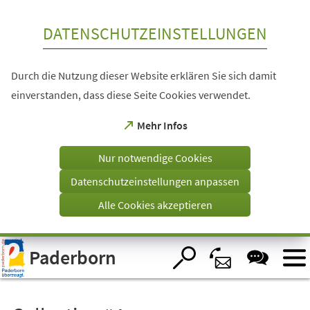
Inhalt anspringen
DATENSCHUTZEINSTELLUNGEN
Durch die Nutzung dieser Website erklären Sie sich damit
einverstanden, dass diese Seite Cookies verwendet.
(Öffnet
Mehr Infos
in
einem
Nur notwendige Cookies
neuen
Tab)
Datenschutzeinstellungen anpassen
Alle Cookies akzeptieren
Visuelle
Paderborn
Assistenzsoftware
öffnen.