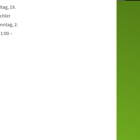
tag, 19.
chler
nntag, 2.
11:00 –