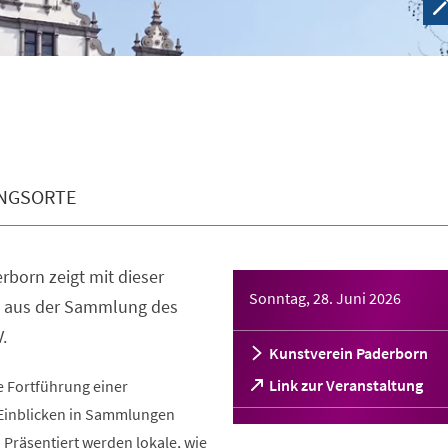
NGSORTE
rborn zeigt mit dieser
Sonntag, 28. Juni 2026
n aus der Sammlung des
.
Kunstverein Paderborn
(Öffnet
Link zur Veranstaltung
ie Fortführung einer
in
Einblicken in Sammlungen
einem
 Präsentiert werden lokale, wie
neuen