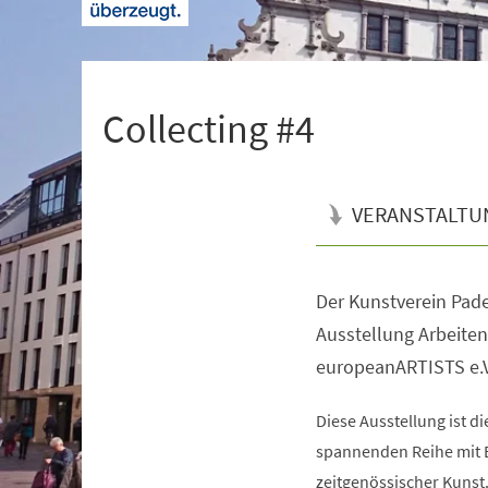
+
1
Collecting #4
VERANSTALTU
Der Kunstverein Pade
Veranstaltungsinformationen
Ausstellung Arbeite
europeanARTISTS e.V
Diese Ausstellung ist d
spannenden Reihe mit 
zeitgenössischer Kunst.