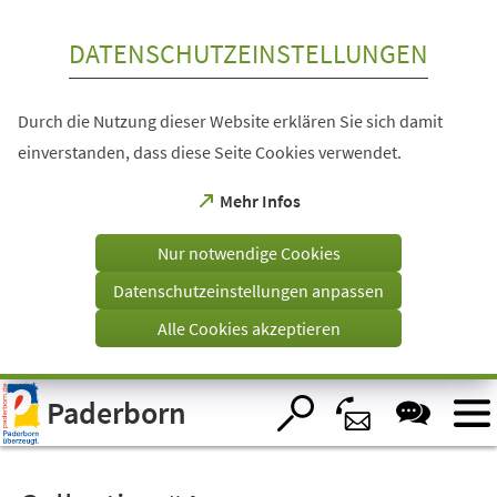
Inhalt anspringen
DATENSCHUTZEINSTELLUNGEN
Durch die Nutzung dieser Website erklären Sie sich damit
einverstanden, dass diese Seite Cookies verwendet.
(Öffnet
Mehr Infos
in
einem
Nur notwendige Cookies
neuen
Tab)
Datenschutzeinstellungen anpassen
Alle Cookies akzeptieren
Visuelle
Paderborn
Assistenzsoftware
öffnen.