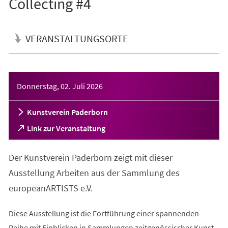
Collecting #4
VERANSTALTUNGSORTE
Veranstaltungsinformationen
Donnerstag, 02. Juli 2026
Kunstverein Paderborn
(Öffnet
Link zur Veranstaltung
in
einem
Der Kunstverein Paderborn zeigt mit dieser
neuen
Tab)
Ausstellung Arbeiten aus der Sammlung des
europeanARTISTS e.V.
Diese Ausstellung ist die Fortführung einer spannenden
Reihe mit Einblicken in Sammlungen zeitgenössischer Kunst.