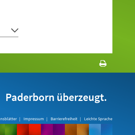
Paderborn überzeugt.
nsblätter
Impressum
Barrierefreiheit
Leichte Sprache