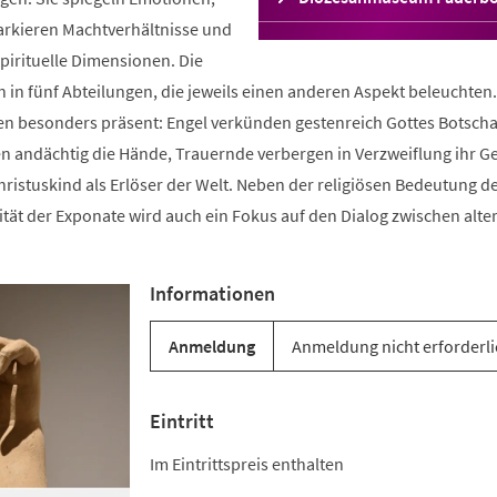
in
arkieren Machtverhältnisse und
einem
spirituelle Dimensionen. Die
neuen
Tab)
ch in fünf Abteilungen, die jeweils einen anderen Aspekt beleuchten
gen besonders präsent: Engel verkünden gestenreich Gottes Botscha
 andächtig die Hände, Trauernde verbergen in Verzweiflung ihr Ge
hristuskind als Erlöser der Welt. Neben der religiösen Bedeutung d
tät der Exponate wird auch ein Fokus auf den Dialog zwischen alte
Informationen
Anmeldung
Anmeldung nicht erforderli
Eintritt
Im Eintrittspreis enthalten