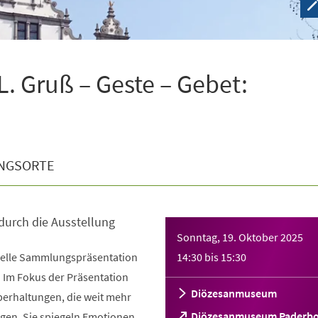
 Gruß – Geste – Gebet:
NGSORTE
durch die Ausstellung
Sonntag, 19. Oktober 2025
uelle Sammlungspräsentation
14:30
bis
15:30
Im Fokus der Präsentation
Diözesanmuseum
erhaltungen, die weit mehr
(Öffnet
Diözesanmuseum Paderb
gen. Sie spiegeln Emotionen,