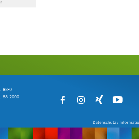
rn
 88-0
 88-2000
Datenschutz / Informatio