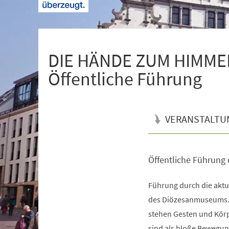
+
1
DIE HÄNDE ZUM HIMMEL.
Öffentliche Führung
VERANSTALTU
Öffentliche Führung 
Veranstaltungsinformationen
Führung durch die akt
des Diözesanmuseums. 
stehen Gesten und Körp
sind als bloße Bewegun