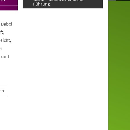
Führung
. Dabei
ft,
sicht,
er
r und
ch