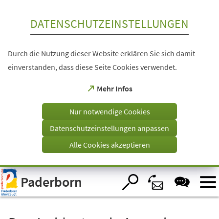
Inhalt anspringen
DATENSCHUTZEINSTELLUNGEN
Durch die Nutzung dieser Website erklären Sie sich damit
einverstanden, dass diese Seite Cookies verwendet.
(Öffnet
Mehr Infos
in
einem
Nur notwendige Cookies
neuen
Tab)
Datenschutzeinstellungen anpassen
Alle Cookies akzeptieren
Visuelle
Paderborn
Assistenzsoftware
öffnen.