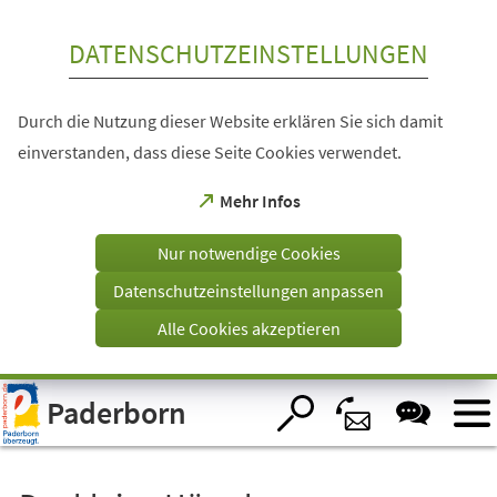
Inhalt anspringen
DATENSCHUTZEINSTELLUNGEN
Durch die Nutzung dieser Website erklären Sie sich damit
einverstanden, dass diese Seite Cookies verwendet.
(Öffnet
Mehr Infos
in
einem
Nur notwendige Cookies
neuen
Tab)
Datenschutzeinstellungen anpassen
Alle Cookies akzeptieren
Visuelle
Paderborn
Assistenzsoftware
öffnen.