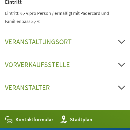
Eintritt
Eintritt: 6,- € pro Person / ermäßigt mit Padercard und
Familienpass 5,- €
VERANSTALTUNGSORT
VORVERKAUFSSTELLE
VERANSTALTER
Kontaktformular
(Öffnet
Stadtplan
in
einem