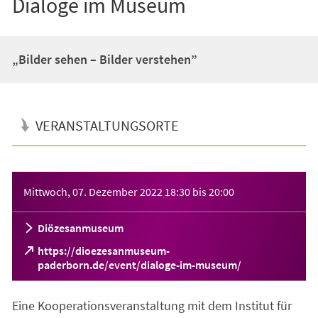
Dialoge im Museum
„Bilder sehen – Bilder verstehen”
VERANSTALTUNGSORTE
Veranstaltungsinformationen
Mittwoch, 07. Dezember 2022
18:30
bis
20:00
Diözesanmuseum
https://dioezesanmuseum-
(Öffnet
paderborn.de/event/dialoge-im-museum/
in
einem
Eine Kooperationsveranstaltung mit dem Institut für
neuen