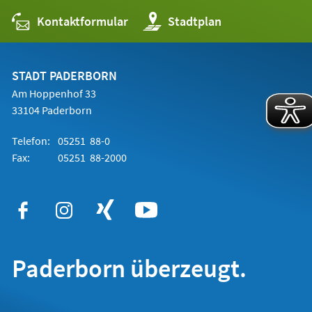
Kontaktformular
(Öffnet
Stadtplan
in
einem
neuen
Tab)
STADT PADERBORN
Am Hoppenhof 33
33104 Paderborn
Telefon:
05251 88-0
Fax:
05251 88-2000
Paderborn überzeugt.