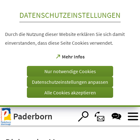
Inhalt anspringen
DATENSCHUTZEINSTELLUNGEN
Durch die Nutzung dieser Website erklären Sie sich damit
einverstanden, dass diese Seite Cookies verwendet.
(Öffnet
Mehr Infos
in
einem
Nur notwendige Cookies
neuen
Tab)
Datenschutzeinstellungen anpassen
Alle Cookies akzeptieren
Visuelle
Paderborn
Assistenzsoftware
öffnen.