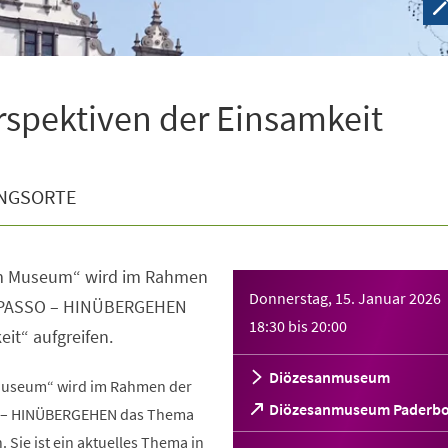
spektiven der Einsamkeit
NGSORTE
im Museum“ wird im Rahmen
Donnerstag, 15. Januar 2026
RAPASSO – HINÜBERGEHEN
18:30
bis
20:00
it“ aufgreifen.
Diözesanmuseum
 Museum“ wird im Rahmen der
(Öffnet
Diözesanmuseum Paderb
 – HINÜBERGEHEN das Thema
in
 Sie ist ein aktuelles Thema in