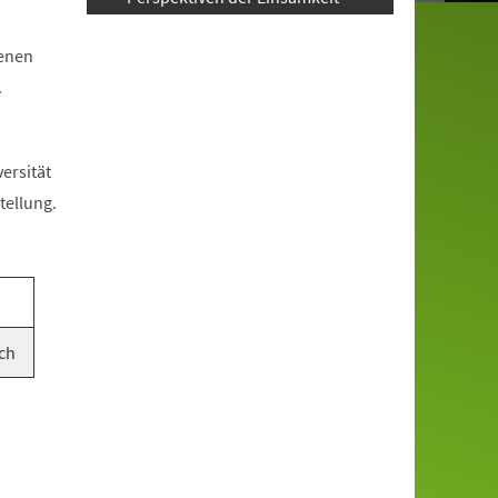
genen
.
ersität
tellung.
ch