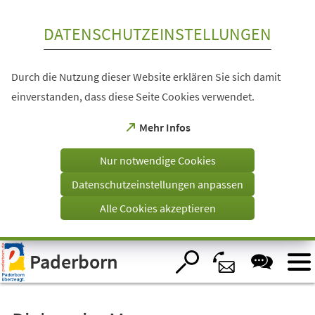
Inhalt anspringen
DATENSCHUTZEINSTELLUNGEN
Durch die Nutzung dieser Website erklären Sie sich damit
einverstanden, dass diese Seite Cookies verwendet.
(Öffnet
Mehr Infos
in
einem
Nur notwendige Cookies
neuen
Tab)
Datenschutzeinstellungen anpassen
Alle Cookies akzeptieren
Visuelle
Paderborn
Assistenzsoftware
öffnen.